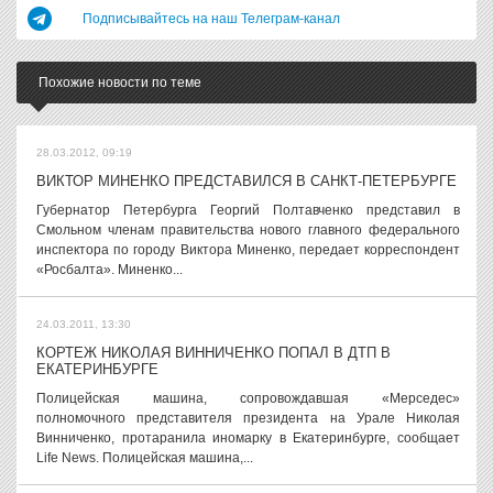
Подписывайтесь на наш Телеграм-канал
Похожие новости по теме
28.03.2012, 09:19
ВИКТОР МИНЕНКО ПРЕДСТАВИЛСЯ В САНКТ-ПЕТЕРБУРГЕ
Губернатор Петербурга Георгий Полтавченко представил в
Смольном членам правительства нового главного федерального
инспектора по городу Виктора Миненко, передает корреспондент
«Росбалта». Миненко...
24.03.2011, 13:30
КОРТЕЖ НИКОЛАЯ ВИННИЧЕНКО ПОПАЛ В ДТП В
ЕКАТЕРИНБУРГЕ
Полицейская машина, сопровождавшая «Мерседес»
полномочного представителя президента на Урале Николая
Винниченко, протаранила иномарку в Екатеринбурге, сообщает
Life News. Полицейская машина,...