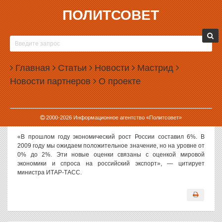
ПОЛИТСОВЕТ
19.01.2009, 07:18
АЛЕКСЕЙ КУДРИН СЧИТАЕТ, ЧТО ЭКОНОМИКА
РОССИИ ПЕРЕСТАНЕТ РАСТИ
Главная
Статьи
Новости
Мастрид
В условиях глобального финансово-экономического кризиса
Новости партнеров
О проекте
темпы экономического роста России в 2009 году могут
замедлиться до уровня от 0% до 2%, заявил заместитель
Председателя Правительства России, министр финансов
Алексей Кудрин, выступая в понедельник на открытии Азиатского
2000-
2026
Информационное агентство «Политсовет»
финансового форума.
«В прошлом году экономический рост России составил 6%. В
2009 году мы ожидаем положительное значение, но на уровне от
0% до 2%. Эти новые оценки связаны с оценкой мировой
экономики и спроса на российский экспорт», — цитирует
министра ИТАР-ТАСС.