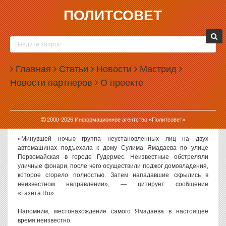
ПОЛИТСОВЕТ
15.01.2009, 13:32
СУЛИМ ЯМАДАЕВ ЛИШИЛСЯ КРЫШИ
Без крыши над головой остался чеченский оппозиционер Сулим
Главная
Статьи
Новости
Мастрид
Ямадаев.
Новости партнеров
О проекте
Дом бывшего командира расформированного батальона
спецназначения ГРУ «Восток» сожжен в Гудермесе. Об этом
сообщил «Кавказский узел» со ссылкой на источники в
2000-
2026
Информационное агентство «Политсовет»
правоохранительных органах Чечни.
«Минувшей ночью группа неустановленных лиц на двух
автомашинах подъехала к дому Сулима Ямадаева по улице
Первомайская в городе Гудермес. Неизвестные обстреляли
уличные фонари, после чего осуществили поджог домовладения,
которое сгорело полностью. Затем нападавшие скрылись в
неизвестном направлении», — цитирует сообщение
«Газета.Ru».
Напомним, местонахождение самого Ямадаева в настоящее
время неизвестно.