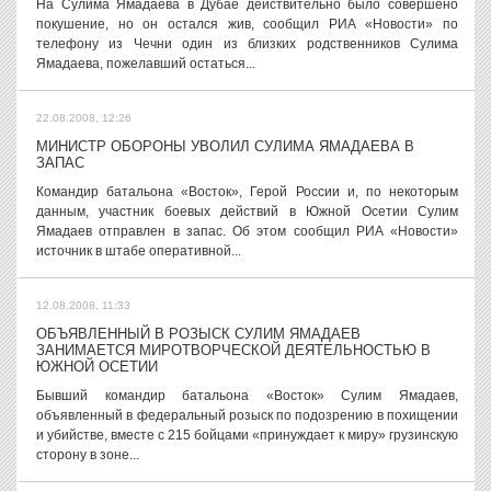
На Сулима Ямадаева в Дубае действительно было совершено
покушение, но он остался жив, сообщил РИА «Новости» по
телефону из Чечни один из близких родственников Сулима
Ямадаева, пожелавший остаться...
22.08.2008, 12:26
МИНИСТР ОБОРОНЫ УВОЛИЛ СУЛИМА ЯМАДАЕВА В
ЗАПАС
Командир батальона «Восток», Герой России и, по некоторым
данным, участник боевых действий в Южной Осетии Сулим
Ямадаев отправлен в запас. Об этом сообщил РИА «Новости»
источник в штабе оперативной...
12.08.2008, 11:33
ОБЪЯВЛЕННЫЙ В РОЗЫСК СУЛИМ ЯМАДАЕВ
ЗАНИМАЕТСЯ МИРОТВОРЧЕСКОЙ ДЕЯТЕЛЬНОСТЬЮ В
ЮЖНОЙ ОСЕТИИ
Бывший командир батальона «Восток» Сулим Ямадаев,
объявленный в федеральный розыск по подозрению в похищении
и убийстве, вместе с 215 бойцами «принуждает к миру» грузинскую
сторону в зоне...