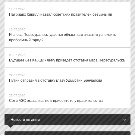
16.07.2026
Патриарх Кирилл назвал советских правителей безумными
10.07.2026
И снова Первоуральск: удастся областным властям успокоить
проблемный город?
23.07.2026
Будущее без Кабца: к чему приведет отставка мэра Первоуральска
29.07.2026
Путин отправил в отставку главу Удмуртии Бречалова
22.07.2026
Сети АЗС оказались не в приоритете у правительства
Новости по дням