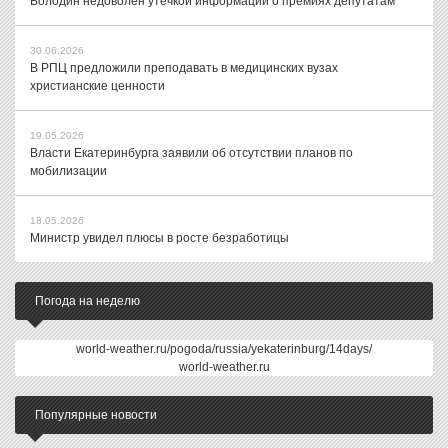
Володин недоволен утечкой информации о премиях депутатам
30.06.2026
В РПЦ предложили преподавать в медицинских вузах
христианские ценности
19.05.2026
Власти Екатеринбурга заявили об отсутствии планов по
мобилизации
18.05.2026
Министр увидел плюсы в росте безработицы
Погода на неделю
world-weather.ru/pogoda/russia/yekaterinburg/14days/
world-weather.ru
Популярные новости