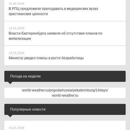
30.06.2026
В РПЦ предложили преподавать в медицинских вузах
христианские ценности
19.05.2026
Власти Екатеринбурга заявили об отсутствии планов по
мобилизации
18.05.2026
Министр увидел плюсы в росте безработицы
Погода на неделю
world-weather.ru/pogoda/russia/yekaterinburg/14days/
world-weather.ru
Популярные новости
16.07.2026