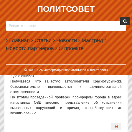
ПОЛИТСОВЕТ
15.01.2009, 12:40
В КРАСНОТУРЬИНСКЕ РАБОТНИКИ ГИБДД НЕ
ЗНАЮТ ПДД
Главная
Статьи
Новости
Мастрид
Прокуратура Краснотурьинска проверила работу сотрудников
Новости партнеров
О проекте
ГИБДД Краснотурьинска. Для этого были проверены знания ПДД
самих сотрудников. Ими сдавался зачет, вопросами которого
стали типовые билеты для учеников автошкол.
В результате из 29 сотрудников ДПС ГИБДД верно на все
2000-
2026
Информационное агентство «Политсовет»
вопросы ответил только 1 работник. Остальные же допустили от
2 до 8 ошибок.
Получается, что зачастую автолюбители Краснотурьинска
безосновательно привлекаются к административной
ответственности.
По итогам проведенной проверки прокурором города в адрес
начальника ОВД внесено представление об устранении
выявленных нарушений и причин, способствующих их
возникновению.