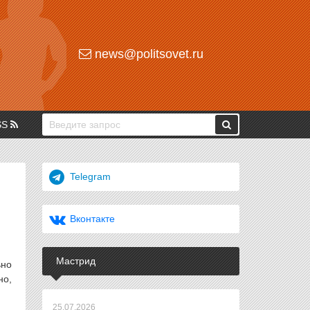
news@politsovet.ru
SS
Telegram
Вконтакте
Мастрид
ьно
но,
25.07.2026