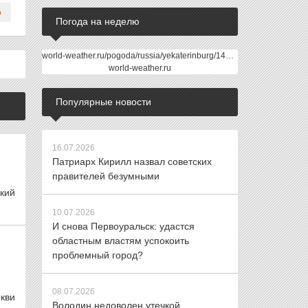
Погода на неделю
world-weather.ru/pogoda/russia/yekaterinburg/14days/
world-weather.ru
Популярные новости
16.07.2026
Патриарх Кирилл назвал советских
правителей безумными
кий
10.07.2026
И снова Первоуральск: удастся
областным властям успокоить
проблемный город?
08.07.2026
кви
Володин недоволен утечкой