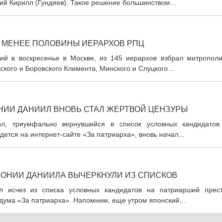
й Кирилл (Гундяев). Такое решение большинством...
 МЕНЕЕ ПОЛОВИНЫ ИЕРАРХОВ РПЦ
ий в воскресенье в Москве, из 145 иерархов избрал митрополи
кого и Боровского Климента, Минского и Слуцкого...
НИИ ДАНИИЛ ВНОВЬ СТАЛ ЖЕРТВОЙ ЦЕНЗУРЫ
л, триумфально вернувшийся в список условных кандидатов
ется на интернет-сайте «За патриарха», вновь начал...
ПОНИИ ДАНИИЛА ВЫЧЕРКНУЛИ ИЗ СПИСКОВ
 исчез из списка условных кандидатов на патриарший прест
дума «За патриарха». Напомним, еще утром японский...