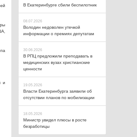
В Екатеринбурге сбили беспилотник
сей
08.07.2026
уры
Володин недоволен утечкой
ША,
информации о премиях депутатам
30.06.2026
опа
В РПЦ предложили преподавать в
медицинских вузах христианские
ценности
й и
19.05.2026
Власти Екатеринбурга заявили об
отсутствии планов по мобилизации
18.05.2026
Министр увидел плюсы в росте
безработицы