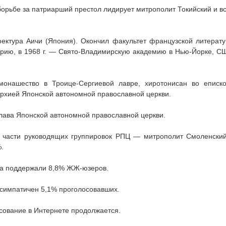
орьбе за патриарший престол лидирует митрополит Токийский и в
фектура Аичи (Япония). Окончил факультет французской литерат
арию, в 1968 г. — Свято-Владимирскую академию в Нью-Йорке, С
монашество в Троице-Сергиевой лавре, хиротонисан во еписк
рхией Японской автономной православной церкви.
 глава Японской автономной православной церкви.
 части руководящих группировок РПЦ — митрополит Смоленски
.
ава поддержали 8,8% ЖЖ-юзеров.
симпатичен 5,1% проголосовавших.
сование в Интернете продолжается.