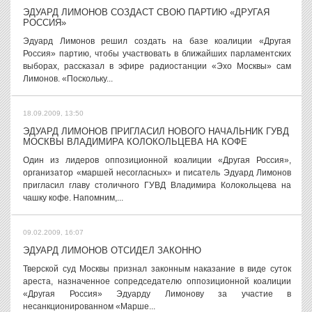
ЭДУАРД ЛИМОНОВ СОЗДАСТ СВОЮ ПАРТИЮ «ДРУГАЯ
РОССИЯ»
Эдуард Лимонов решил создать на базе коалиции «Другая
Россия» партию, чтобы участвовать в ближайших парламентских
выборах, рассказал в эфире радиостанции «Эхо Москвы» сам
Лимонов. «Поскольку...
18.09.2009, 13:50
ЭДУАРД ЛИМОНОВ ПРИГЛАСИЛ НОВОГО НАЧАЛЬНИК ГУВД
МОСКВЫ ВЛАДИМИРА КОЛОКОЛЬЦЕВА НА КОФЕ
Один из лидеров оппозиционной коалиции «Другая Россия»,
организатор «маршей несогласных» и писатель Эдуард Лимонов
пригласил главу столичного ГУВД Владимира Колокольцева на
чашку кофе. Напомним,...
09.02.2009, 16:07
ЭДУАРД ЛИМОНОВ ОТСИДЕЛ ЗАКОННО
Тверской суд Москвы признал законным наказание в виде суток
ареста, назначенное сопредседателю оппозиционной коалиции
«Другая Россия» Эдуарду Лимонову за участие в
несанкционированном «Марше...