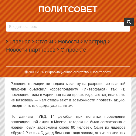
ПОЛИТСОВЕТ
11.01.2009, 13:17
«НЕСОГЛАСНЫЕ» ГОТОВЫ МАРШИРОВАТЬ
БЕЗ РАЗРЕШЕНИЯ
Главная
Статьи
Новости
Мастрид
Как заявил «Интерфаксу» один из лидеров «Другой России»
Новости партнеров
О проекте
Эдуард Лимонов, очередная акция коалиции намечена на
последний день января и проводится в защиту 31-й статьи
Конституции, которая гарантирует право на мирное собрание и
протест. По словам Лимонова, не исключено, что акции, кроме
2000-
2026
Информационное агентство «Политсовет»
обеих столиц, пройдут и в других российских городах.
Решение коалиции не подавать заявку на разрешение властей
Лимонов объяснил корреспонденту «Интерфакса» так: «В
последние годы в мэрии над нами просто издеваются, иначе это
не назовешь — нам отказывают в возможности провести акцию,
говорят, что площадка уже занята».
По данным ГУВД, 14 декабря при попытке проведения
оппозиционной акции в Москве, которая не была согласована с
мэрией, были задержаны около 90 человек. Один из лидеров
«Другой России» Эдуард Лимонов тогда заявил, что из-за жестких