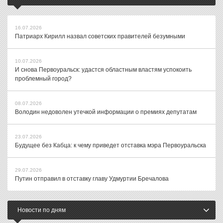
16.07.2026
Патриарх Кирилл назвал советских правителей безумными
10.07.2026
И снова Первоуральск: удастся областным властям успокоить
проблемный город?
08.07.2026
Володин недоволен утечкой информации о премиях депутатам
23.07.2026
Будущее без Кабца: к чему приведет отставка мэра Первоуральска
29.07.2026
Путин отправил в отставку главу Удмуртии Бречалова
Новости по дням