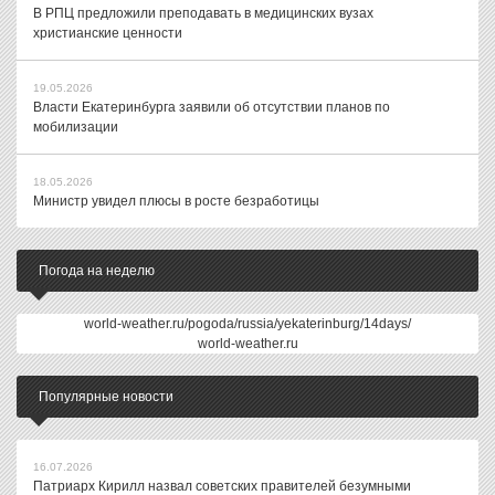
В РПЦ предложили преподавать в медицинских вузах
христианские ценности
19.05.2026
Власти Екатеринбурга заявили об отсутствии планов по
мобилизации
18.05.2026
Министр увидел плюсы в росте безработицы
Погода на неделю
world-weather.ru/pogoda/russia/yekaterinburg/14days/
world-weather.ru
Популярные новости
16.07.2026
Патриарх Кирилл назвал советских правителей безумными