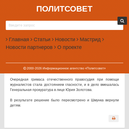
ПОЛИТСОВЕТ
26.12.2008, 13:23
ЮРИЙ ЗОЛОТОВ ВЕРНУЛ ГОРЕ-РЫБАКА
ДЕТЯМ
Главная
Статьи
Новости
Мастрид
Президиум Челябинского областного суда освободил
Новости партнеров
О проекте
многодетного горе-рыбака Александра Шмунка из-под стражи.
Напомним, отец 8 детей получил от мирового судьи 3 месяца
лишения свободы в колонии-поселении за незаконный вылов
2000-
2026
Информационное агентство «Политсовет»
карасей общим весом 2 килограмма 800 граммов.
Очередная гримаса отечественного правосудия при помощи
журналистов стала достоянием гласности, и в дело вмешалась
Генеральная прокуратура в лице Юрия Золотова.
В результате решение было пересмотрено и Шмунка вернули
детям.