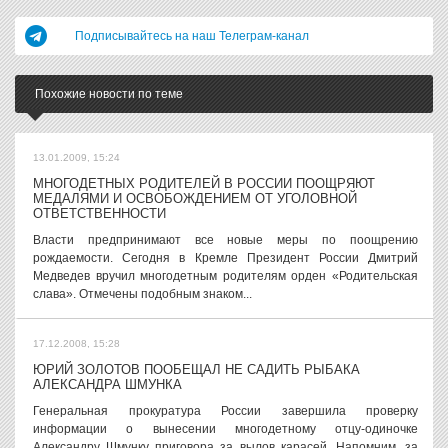
Подписывайтесь на наш Телеграм-канал
Похожие новости по теме
13.01.2009, 15:24
МНОГОДЕТНЫХ РОДИТЕЛЕЙ В РОССИИ ПООЩРЯЮТ
МЕДАЛЯМИ И ОСВОБОЖДЕНИЕМ ОТ УГОЛОВНОЙ
ОТВЕТСТВЕННОСТИ
Власти предпринимают все новые меры по поощрению
рождаемости. Сегодня в Кремле Президент России Дмитрий
Медведев вручил многодетным родителям орден «Родительская
слава». Отмечены подобным знаком...
17.12.2008, 15:28
ЮРИЙ ЗОЛОТОВ ПООБЕЩАЛ НЕ САДИТЬ РЫБАКА
АЛЕКСАНДРА ШМУНКА
Генеральная прокуратура России завершила проверку
информации о вынесении многодетному отцу-одиночке
Александру Шмунку приговора за вылов карасей. Напомним, за