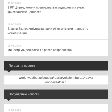
30.06.2026
В РПЦ предложили преподавать в медицинских вузах
христианские ценности
19.05.2026
Власти Екатеринбурга заявили об отсутствии планов по
мобилизации
18.05.2026
Министр увидел плюсы в росте безработицы
Погода на неделю
world-weather.ru/pogoda/russia/yekaterinburg/14days/
world-weather.ru
Популярные новости
16.07.2026