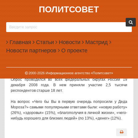
ПОЛИТСОВЕТ
25.12.2008, 12:45
РОССИЯНЕ ПРОСЯТ У ДЕДА МОРОЗА НОВУЮ
РАБОТУ
Главная
Статьи
Новости
Мастрид
Россияне самым желанным подарком к Новому году называют
Новости партнеров
О проекте
новую работу, а также мечтают не болеть, о счастье в личной
жизни и благополучии близких, свидетельствуют данные опроса,
проведенного исследовательским центром портала SuperJob,
которые цитирует РИА «Новости».
2000-
2026
Информационное агентство «Политсовет»
Опрос проводился во всех федеральных округах России 19
декабря 2008 года. В нем приняли участие 2,5 тысячи
респондентов старше 18 лет.
На вопрос «Чего бы Вы в первую очередь попросили у Деда
Мороза?» самыми популярными ответами были: «новую работу»
(26%), «здоровья» (15%), «благополучия в личной жизни», «чего-
нибудь хорошего для близких людей» (по 13%), «денег» (12%).