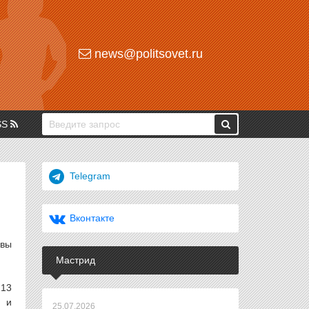
news@politsovet.ru
SS
Telegram
Вконтакте
авы
Мастрид
 13
е и
25.07.2026