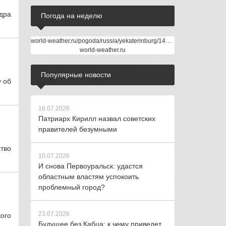
дра
Погода на неделю
world-weather.ru/pogoda/russia/yekaterinburg/14days/
world-weather.ru
Популярные новости
у об
16.07.2026
Патриарх Кирилл назвал советских
правителей безумными
тво
10.07.2026
И снова Первоуральск: удастся
областным властям успокоить
проблемный город?
23.07.2026
ого
Будущее без Кабца: к чему приведет