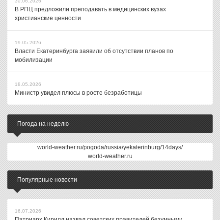
30.06.2026
В РПЦ предложили преподавать в медицинских вузах
христианские ценности
19.05.2026
Власти Екатеринбурга заявили об отсутствии планов по
мобилизации
18.05.2026
Министр увидел плюсы в росте безработицы
Погода на неделю
world-weather.ru/pogoda/russia/yekaterinburg/14days/
world-weather.ru
Популярные новости
16.07.2026
Патриарх Кирилл назвал советских правителей безумными