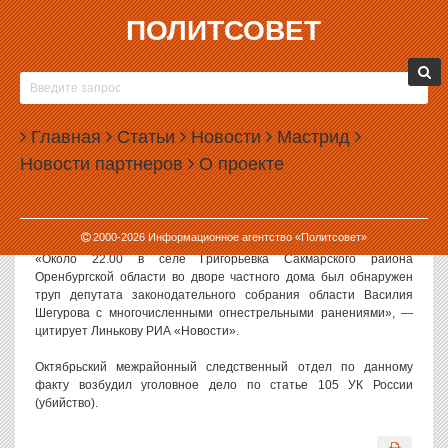
ПОЛИТСОВЕТ
06.11.2008, 10:52
ПО ФАКТУ РАССТРЕЛА ОРЕНБУРГСКОГО
ДЕПУТАТА ВАСИЛИЯ ШЕГУРОВА ВОЗБУЖДЕНО
Главная
УГОЛОВНОЕ ДЕЛО
Статьи
Новости
Мастрид
Новости партнеров
О проекте
В Оренбургской области убит депутат законодательного
собрания региона Василий Шегуров, сообщила старший
помощник руководителя Следственного управления СКП по
региону Анжелика Линькова.
2000-
2026
Информационное агентство «Политсовет»
«Около 22.00 в селе Григорьевка Сакмарского района
Оренбургской области во дворе частного дома был обнаружен
труп депутата законодательного собрания области Василия
Шегурова с многочисленными огнестрельными ранениями», —
цитирует Линькову РИА «Новости».
Октябрьский межрайонный следственный отдел по данному
факту возбудил уголовное дело по статье 105 УК России
(убийство).