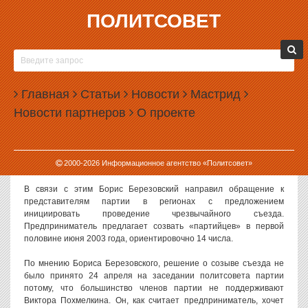
ПОЛИТСОВЕТ
29.04.2003, 07:51
БЕРЕЗОВСКИЙ И ПОХМЕЛКИН ДЕЛЯТ ВЛАСТЬ
Вчера, исключенный из партии «Либеральная Россия» олигарх
Главная
Статьи
Новости
Мастрид
Борис Березовский, в интервью радиостанции «Эхо Москвы»
Новости партнеров
О проекте
высказался за проведение чрезвычайного съезда этой
организации – в связи с убийством ее сопредседателя Сергея
Юшенкова. По уставу партии такой съезд могут инициировать
региональные отделения партии, если больше трети из них
2000-
2026
Информационное агентство «Политсовет»
принимают такое решение.
В связи с этим Борис Березовский направил обращение к
представителям партии в регионах с предложением
инициировать проведение чрезвычайного съезда.
Предприниматель предлагает созвать «партийцев» в первой
половине июня 2003 года, ориентировочно 14 числа.
По мнению Бориса Березовского, решение о созыве съезда не
было принято 24 апреля на заседании политсовета партии
потому, что большинство членов партии не поддерживают
Виктора Похмелкина. Он, как считает предприниматель, хочет