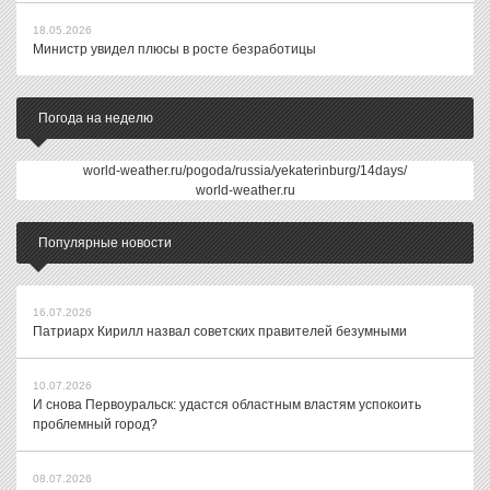
18.05.2026
Министр увидел плюсы в росте безработицы
Погода на неделю
world-weather.ru/pogoda/russia/yekaterinburg/14days/
world-weather.ru
Популярные новости
16.07.2026
Патриарх Кирилл назвал советских правителей безумными
10.07.2026
И снова Первоуральск: удастся областным властям успокоить
проблемный город?
08.07.2026