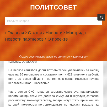
ПОЛИТСОВЕТ
17.09.2008, 10:13
СВЕРДЛОВЧАНЕ ПРОДОЛЖАЮТ ЗЛОСТНО НЕ
ПЛАТИТЬ ЗА КОММУНАЛКУ
Главная
Статьи
Новости
Мастрид
Коммунальные компании расписываются в своем бессилии
Новости партнеров
О проекте
взыскать долги с потребителей, основную массу которых
составляют несознательные граждане.
В компании «Свердловские коммунальные системы» уже заявили
2000-
2026
Информационное агентство «Политсовет»
задержке начала отопительного сезона в Михайловске и
Каменске-Уральском.
На первое сентября долги потребителей увеличились за месяц
еще на 16 миллионов и составили почти 622 миллиона рублей,
при этом основной долг - за тепло, а самая массовая группа
неплательщиков – население.
Часть долгов СКС пытается взыскать через суд, параллельно
напоминая при этом, что долги за коммунальные услуги, согласно
российскому законодательству, теперь могут стать причиной, по
которой некоторым неплательщикам не удастся выехать за