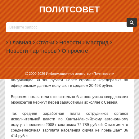
ПОЛИТСОВЕТ
09.09.2008, 15:28
СВЕРДЛОВСКИЕ ЧИНОВНИКИ ВТРОЕ БЕДНЕЕ
КОЛЛЕГ ИЗ НЕФТЕГАЗОВЫХ РЕГИОНОВ
Главная
Статьи
Новости
Мастрид
По данным Росстата, начисленная заработная плата
Новости партнеров
О проекте
гражданских и муниципальных служащих в органах местного
самоуправления в I полугодии 2008 года в Свердловской области
составила в среднем 25 090 рублей в месяц.
2000-
2026
Информационное агентство «Политсовет»
Чуть более вольготно чувствуют областные чиновники,
получающие 30 960 рублей. Более скромные «федералы» по
официальным данным получают в среднем 20 493 рубля.
Впрочем, показатели относительно благополучных свердловских
бюрократов меркнут перед заработками их коллег с Севера.
Так средняя заработная плата сотрудников органов
исполнительной власти по Ханты-Мансийскому автономному
округу в I половине 2008 г. составила 72 789 рублей. Отметим, что
среднемесячная зарплата населения округа не превышает 36
414 рубля.