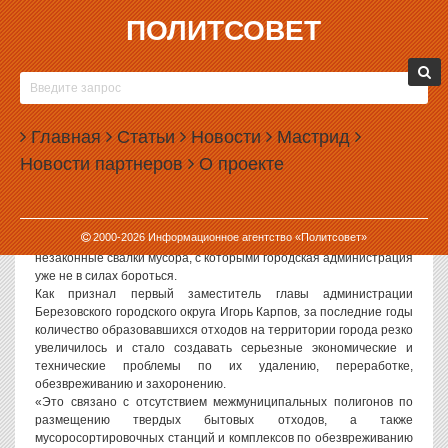
ПОЛИТСОВЕТ
27.08.2008, 08:41
МУСОР СТАЛ ГОЛОВНОЙ БОЛЬЮ ВЯЧЕСЛАВА
БРОЗОВСКОГО
Главная
Статьи
Новости
Мастрид
Резкое увеличение отходов на территории Березовского стало
Новости партнеров
О проекте
одной из главных проблем руководства города. Действующие
свалки уже не справляются с переработкой и утилизацией
поступающих огромных объемов мусора. Между тем количество
санкционированных мусороперерабатывающих предприятий в
2000-
2026
Информационное агентство «Политсовет»
городе не увеличивается, лишь разрастаются стихийные и
незаконные свалки мусора, с которыми городская администрация
уже не в силах бороться.
Как признал первый заместитель главы администрации
Березовского городского округа Игорь Карпов, за последние годы
количество образовавшихся отходов на территории города резко
увеличилось и стало создавать серьезные экономические и
технические проблемы по их удалению, переработке,
обезвреживанию и захоронению.
«Это связано с отсутствием межмуниципальных полигонов по
размещению твердых бытовых отходов, а также
мусоросортировочных станций и комплексов по обезвреживанию