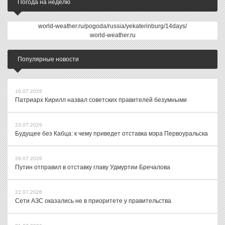
Погода на неделю
world-weather.ru/pogoda/russia/yekaterinburg/14days/
world-weather.ru
Популярные новости
16.07.2026
Патриарх Кирилл назвал советских правителей безумными
23.07.2026
Будущее без Кабца: к чему приведет отставка мэра Первоуральска
29.07.2026
Путин отправил в отставку главу Удмуртии Бречалова
22.07.2026
Сети АЗС оказались не в приоритете у правительства