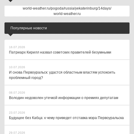
world-weather.ru/pogoda/russia/yekaterinburg/14days/
world-weather.ru
Популярные новости
16.07.2026
Патриарх Кирилл назвал советских правителей безумными
10.07.2026
И снова Первоуральск: удастся областным властям успокоить
проблемный город?
08.07.2026
Володин недоволен утечкой информации о премиях депутатам
23.07.2026
Будущее без Кабца: к чему приведет отставка мэра Первоуральска
29.07.2026