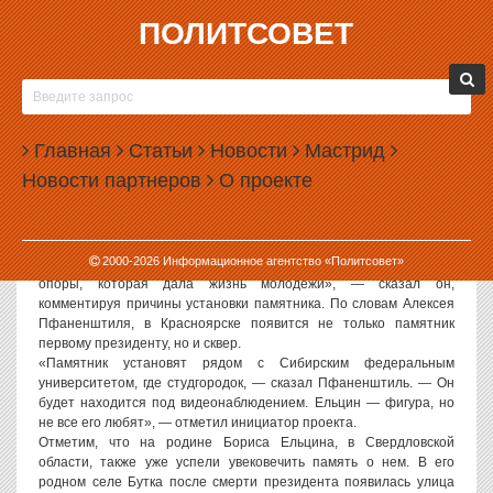
ПОЛИТСОВЕТ
21.08.2008, 07:58
КРАСНОЯРСКИЙ БИЗНЕСМЕН ПОСТАВИТ
ПАМЯТНИК БОРИСУ ЕЛЬЦИНУ
Главная
Статьи
Новости
Мастрид
Первый памятник бывшему президенту России Борису Ельцину
Новости партнеров
О проекте
появится в начале осени в Красноярске. Инициатором проекта
выступил красноярский предприниматель Алексей
Пфаненштиль, который и сообщил РИА «Новости» о своих
планах.
2000-
2026
Информационное агентство «Политсовет»
«Это памятник не только Ельцину, это памятник некой точке
опоры, которая дала жизнь молодежи», — сказал он,
комментируя причины установки памятника. По словам Алексея
Пфаненштиля, в Красноярске появится не только памятник
первому президенту, но и сквер.
«Памятник установят рядом с Сибирским федеральным
университетом, где студгородок, — сказал Пфаненштиль. — Он
будет находится под видеонаблюдением. Ельцин — фигура, но
не все его любят», — отметил инициатор проекта.
Отметим, что на родине Бориса Ельцина, в Свердловской
области, также уже успели увековечить память о нем. В его
родном селе Бутка после смерти президента появилась улица