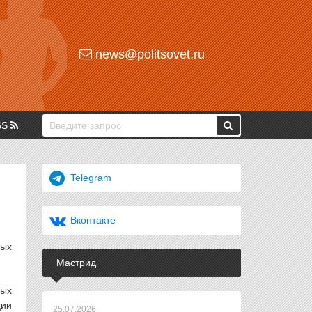
news@politsovet.ru
SS
Telegram
Вконтакте
ных
Мастрид
ных
ции
25.07.2026