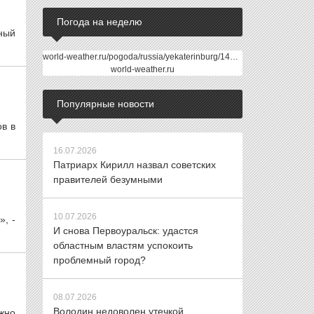
Погода на неделю
ный
world-weather.ru/pogoda/russia/yekaterinburg/14days/
world-weather.ru
Популярные новости
в в
16.07.2026
Патриарх Кирилл назвал советских
правителей безумными
10.07.2026
», -
И снова Первоуральск: удастся
областным властям успокоить
проблемный город?
08.07.2026
Володин недоволен утечкой
жно