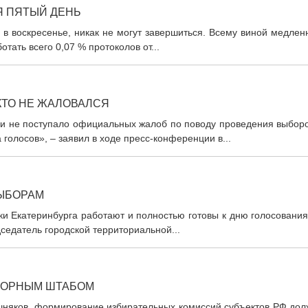
 ПЯТЫЙ ДЕНЬ
в воскресенье, никак не могут завершиться. Всему виной медлен
тать всего 0,07 % протоколов от...
КТО НЕ ЖАЛОВАЛСЯ
и не поступало официальных жалоб по поводу проведения выборо
голосов», – заявил в ходе пресс-конференции в...
ВЫБОРАМ
и Екатеринбурга работают и полностью готовы к дню голосования
едатель городской территориальной...
БОРНЫМ ШТАБОМ
шняков, формирование избирательных комиссий субъектов РФ дол