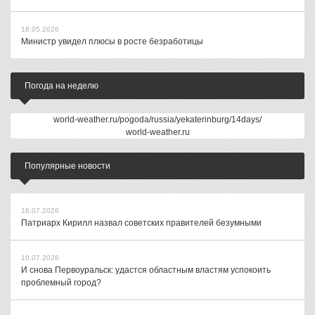
18.05.2026
Министр увидел плюсы в росте безработицы
Погода на неделю
world-weather.ru/pogoda/russia/yekaterinburg/14days/
world-weather.ru
Популярные новости
16.07.2026
Патриарх Кирилл назвал советских правителей безумными
10.07.2026
И снова Первоуральск: удастся областным властям успокоить
проблемный город?