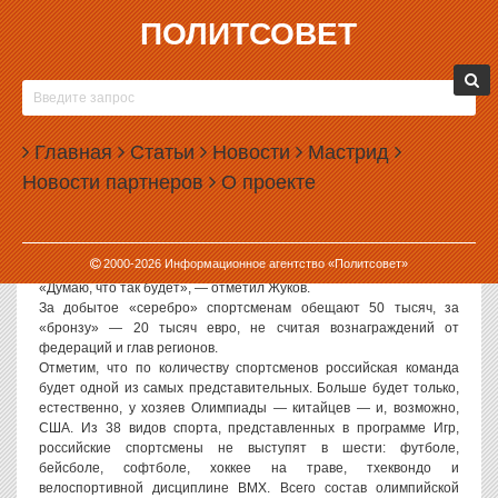
ПОЛИТСОВЕТ
29.07.2008, 15:14
АЛЕКСАНДР ЖУКОВ ПООБЕЩАЛ
ПОБЕДИТЕЛЯМ ОЛИМПИАДЫ-2008 ПО 100
Главная
ТЫСЯЧ ЕВРО
Статьи
Новости
Мастрид
Новости партнеров
О проекте
Сумма вознаграждения членам российской команды спортсменов
на Олимпиаде в Пекине, которые принесут золотые медали,
может составить 100 тыс. евро. Об этом сообщает «Интерфакс»
со ссылкой на заявление зампредседателя правительства
2000-
2026
Информационное агентство «Политсовет»
России Александра Жукова.
«Думаю, что так будет», — отметил Жуков.
За добытое «серебро» спортсменам обещают 50 тысяч, за
«бронзу» — 20 тысяч евро, не считая вознаграждений от
федераций и глав регионов.
Отметим, что по количеству спортсменов российская команда
будет одной из самых представительных. Больше будет только,
естественно, у хозяев Олимпиады — китайцев — и, возможно,
США. Из 38 видов спорта, представленных в программе Игр,
российские спортсмены не выступят в шести: футболе,
бейсболе, софтболе, хоккее на траве, тхеквондо и
велоспортивной дисциплине BMX. Всего состав олимпийской