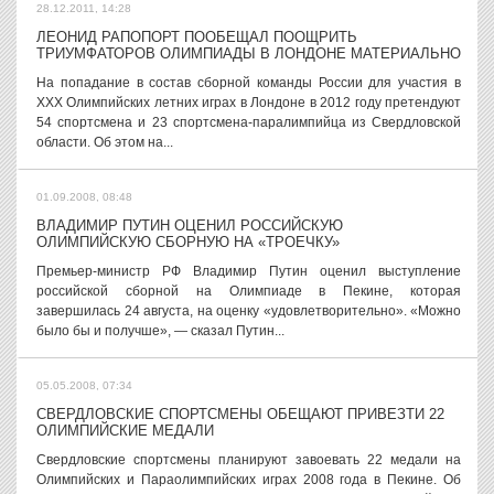
28.12.2011, 14:28
ЛЕОНИД РАПОПОРТ ПООБЕЩАЛ ПООЩРИТЬ
ТРИУМФАТОРОВ ОЛИМПИАДЫ В ЛОНДОНЕ МАТЕРИАЛЬНО
На попадание в состав сборной команды России для участия в
XXX Олимпийских летних играх в Лондоне в 2012 году претендуют
54 спортсмена и 23 спортсмена-паралимпийца из Свердловской
области. Об этом на...
01.09.2008, 08:48
ВЛАДИМИР ПУТИН ОЦЕНИЛ РОССИЙСКУЮ
ОЛИМПИЙСКУЮ СБОРНУЮ НА «ТРОЕЧКУ»
Премьер-министр РФ Владимир Путин оценил выступление
российской сборной на Олимпиаде в Пекине, которая
завершилась 24 августа, на оценку «удовлетворительно». «Можно
было бы и получше», — сказал Путин...
05.05.2008, 07:34
СВЕРДЛОВСКИЕ СПОРТСМЕНЫ ОБЕЩАЮТ ПРИВЕЗТИ 22
ОЛИМПИЙСКИЕ МЕДАЛИ
Свердловские спортсмены планируют завоевать 22 медали на
Олимпийских и Параолимпийских играх 2008 года в Пекине. Об