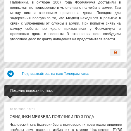
Напомним, в октябре 2007 года Форманчука доставили в
военкомат по подозрению в уклонении от службы в армии. Там
между ним и военкомом произошла драка. Поводом для
задержания послужило то, что Медвед находился в розыске в
связи с уклонением от службы в армии. При попытке снять на
камеру собственное «дело призывника» у Форманчука и
произошла драка с военным. В отношении него возбудили
уголовное дело по факту нападения на представителя власти.
Подписывайтесь на наш Телеграм-канал
Похожие новости по теме
18.06.2008, 10:51
ОБИДЧИКИ МЕДВЕДА ПОЛУЧИЛИ ПО 3 ГОДА
Чкаловский суд Екатеринбурга приговорил к трем годам лишения
свободы двух граждан, избивших в камере Чкаловского РУВД