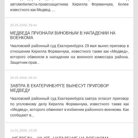
автомобилиста-правозащитника Кирилла Форманчука, более
известного как Медвед. ...
30.05.2008, 09:44
МЕДВЕДА ПРИЗНАЛИ ВИНОВНЫМ В НАПАДЕНИИ НА
ВОЕНКОМА
Чкаловский районный суд Екатеринбурга 29 мая вынес приговор в
отношении Кирилла Форманчука, известного также как «Медвед»,
которого обвиняли в нападении на военного комиссара района.
Защитник прав...
28.05.2008, 09:22
ЗАВТРА В ЕКАТЕРИНБУРГЕ ВЫНЕСУТ ПРИГОВОР
МЕДВЕДУ
Чкаловский районный суд Екатеринбурга завтра огласит приговор
по уголовному делу Кирилла Форманчука, известного также как
«Медвед», которого обвиняют в избиении районного военкома. Как
сообщают в...
14.01.2008, 15:08