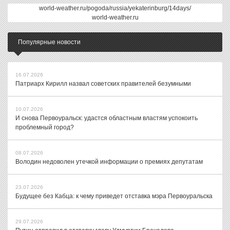
world-weather.ru/pogoda/russia/yekaterinburg/14days/
world-weather.ru
Популярные новости
16.07.2026
Патриарх Кирилл назвал советских правителей безумными
10.07.2026
И снова Первоуральск: удастся областным властям успокоить
проблемный город?
08.07.2026
Володин недоволен утечкой информации о премиях депутатам
23.07.2026
Будущее без Кабца: к чему приведет отставка мэра Первоуральска
29.07.2026