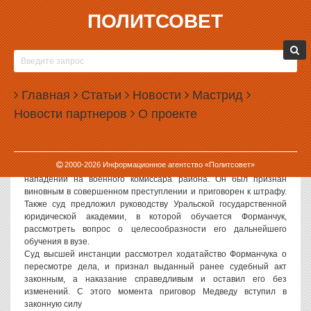
ПОЛИТСОВЕТ
23.07.2008, 14:17
МЕДВЕДУ ВСЕ ЖЕ ПРИДЕТСЯ ЗАПЛАТИТЬ ЗА
ИЗБИЕНИЕ ВОЕНКОМА
Главная
Статьи
Новости
Мастрид
Свердловский областной суд оставил без изменения приговор
Новости партнеров
О проекте
известному уральскому борцу за права автомобилистов Кириллу
Форманчуку по прозвищу «Медвед». Теперь, согласно решению
Чкаловского районного суда Екатеринбурга ему придется
выплатить штраф 50 000 рублей.
2000-
2026
Информационное агентство «Политсовет»
29 мая суд вынес приговор Форманчуку, обвиненному в
нападении на военного комиссара района. Он был признан
виновным в совершенном преступлении и приговорен к штрафу.
Также суд предложил руководству Уральской государственной
юридической академии, в которой обучается Форманчук,
рассмотреть вопрос о целесообразности его дальнейшего
обучения в вузе.
Суд высшей инстанции рассмотрел ходатайство Форманчука о
пересмотре дела, и признал выданный ранее судебный акт
законным, а наказание справедливым и оставил его без
изменений. С этого момента приговор Медведу вступил в
законную силу