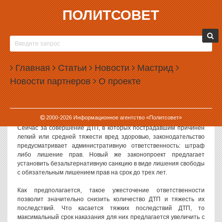
ПОЛИТСОВЕТ
21.07.2008, 08:19
ПЬЯНЫХ ВОДИТЕЛЕЙ БУДУТ САЖАТЬ ЗА
РЕШЕТКУ
Главная
Статьи
Новости
Мастрид
Российские власти могут ужесточить уголовную ответственность
Новости партнеров
О проекте
для пьяных водителей и лишение прав дополнить
дополнительной санкцией в виде лишения свободы. Президиум
правительства сегодня рассмотрит соответствующий
законопроект, сообщает «Русская служба новостей».
2000-
2026
Информационное агентство «Политсовет»
Сейчас за совершение ДТП, в которых пострадавшим причинен
легкий или средней тяжести вред здоровью, законодательство
предусматривает административную ответственность: штраф
либо лишение прав. Новый же законопроект предлагает
установить безальтернативную санкцию в виде лишения свободы
с обязательным лишением прав на срок до трех лет.
Как предполагается, такое ужесточение ответственности
позволит значительно снизить количество ДТП и тяжесть их
последствий. Что касается тяжких последствий ДТП, то
максимальный срок наказания для них предлагается увеличить с