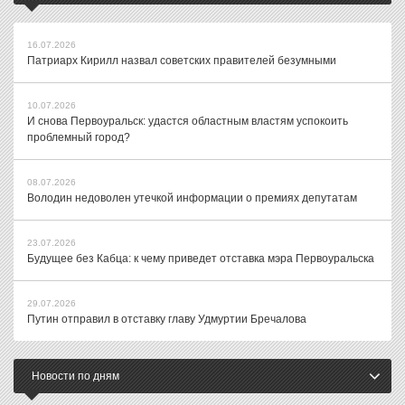
16.07.2026
Патриарх Кирилл назвал советских правителей безумными
10.07.2026
И снова Первоуральск: удастся областным властям успокоить
проблемный город?
08.07.2026
Володин недоволен утечкой информации о премиях депутатам
23.07.2026
Будущее без Кабца: к чему приведет отставка мэра Первоуральска
29.07.2026
Путин отправил в отставку главу Удмуртии Бречалова
Новости по дням