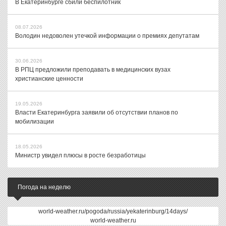
В Екатеринбурге сбили беспилотник
08.07.2026
Володин недоволен утечкой информации о премиях депутатам
30.06.2026
В РПЦ предложили преподавать в медицинских вузах
христианские ценности
19.05.2026
Власти Екатеринбурга заявили об отсутствии планов по
мобилизации
18.05.2026
Министр увидел плюсы в росте безработицы
Погода на неделю
world-weather.ru/pogoda/russia/yekaterinburg/14days/
world-weather.ru