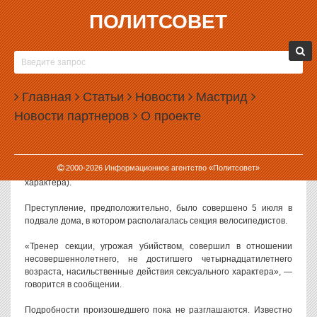
ПОЛИТСОВЕТ
16.07.2008, 09:36
В ЕКАТЕРИНБУРГЕ ПОЙМАЛИ ТРЕНЕРА-
ПЕДОФИЛА
Главная
Статьи
Новости
Мастрид
Руководитель детской секции по велоспорту подозревается в
Новости партнеров
О проекте
педофилии. Уголовное дело по факту сексуального насилия над
детьми возбудил Следственный отдел по Орджоникидзевскому
району Екатеринбурга СУ СКП России по Свердловской области.
Как сообщает пресс-служба ведомства, дело возбуждено по п.
2000-
2026
Информационное агентство «Политсовет»
«в» ч.3 ст. 132 УК РФ (насильственные действия сексуального
характера).
Преступление, предположительно, было совершено 5 июля в
подвале дома, в котором располагалась секция велосипедистов.
«Тренер секции, угрожая убийством, совершил в отношении
несовершеннолетнего, не достигшего четырнадцатилетнего
возраста, насильственные действия сексуального характера», —
говорится в сообщении.
Подробности произошедшего пока не разглашаются. Известно