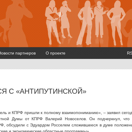
Новости партнеров
О проекте
R
Я С «АНТИПУТИНСКОЙ»
сель и КПРФ пришли к полному взаимопониманию», – заявил сего
стной Думы от КПРФ Валерий Новоселов. Он подчеркнул, что
РФ, обсудили с Эдуардом Росселем сложившееся в думе положен
ские и экономические областные программы».