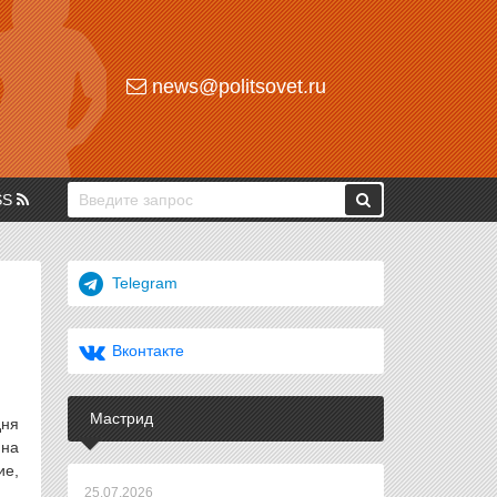
news@politsovet.ru
SS
Telegram
Вконтакте
Мастрид
дня
 на
ие,
25.07.2026