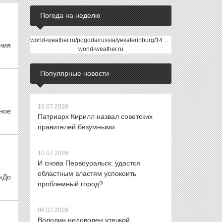
Погода на неделю
world-weather.ru/pogoda/russia/yekaterinburg/14days/
ания
world-weather.ru
Популярные новости
16.07.2026
ное
Патриарх Кирилл назвал советских
правителей безумными
10.07.2026
И снова Первоуральск: удастся
областным властям успокоить
«До
проблемный город?
08.07.2026
Володин недоволен утечкой