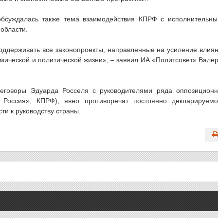
обсуждалась также тема взаимодействия КПРФ с исполнительн
области.
оддерживать все законопроекты, направленные на усиление влия
номической и политической жизни», – заявил ИА «Политсовет» Вале
еговоры Эдуарда Росселя с руководителями ряда оппозицион
 Россия», КПРФ), явно противоречат постоянно декларируем
ти к руководству страны.