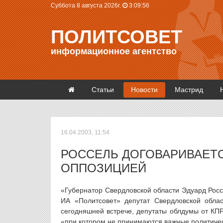
Суббота 8 августа 2026г.
3:09:56
ПОЛИТСОВЕТ
информационное агентство
Статьи
Новости
Мастрид
16.04.2003, 11:54
РОССЕЛЬ ДОГОВАРИВАЕТС
ОППОЗИЦИЕЙ
«Губернатор Cвердловской области Эдуард Рос
ИА «Политсовет» депутат Свердловской обла
сегодняшней встрече, депутаты облдумы от КП
«при котором не принимаются важные политиче