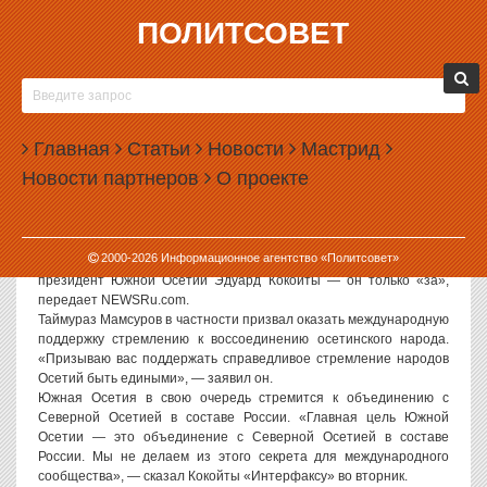
ПОЛИТСОВЕТ
21.05.2008, 07:55
ОБЕ ОСЕТИИ ХОТЯТ ОБЪЕДИНЕНИЯ В
СОСТАВЕ РОССИИ
Главная
Статьи
Новости
Мастрид
Глава Республики Северная Осетия Таймураз Мамсуров
Новости партнеров
О проекте
высказался в четверг за объединение Северной и Южной
Осетии. Об этом он заявил, выступая в Москве перед
иностранными инвесторами и представителями
дипломатического корпуса на презентации Республики Северная
2000-
2026
Информационное агентство «Политсовет»
Осетия-Алания. На инициативу Мамсурова откликнулся
президент Южной Осетии Эдуард Кокойты — он только «за»,
передает NEWSRu.com.
Таймураз Мамсуров в частности призвал оказать международную
поддержку стремлению к воссоединению осетинского народа.
«Призываю вас поддержать справедливое стремление народов
Осетий быть едиными», — заявил он.
Южная Осетия в свою очередь стремится к объединению с
Северной Осетией в составе России. «Главная цель Южной
Осетии — это объединение с Северной Осетией в составе
России. Мы не делаем из этого секрета для международного
сообщества», — сказал Кокойты «Интерфаксу» во вторник.