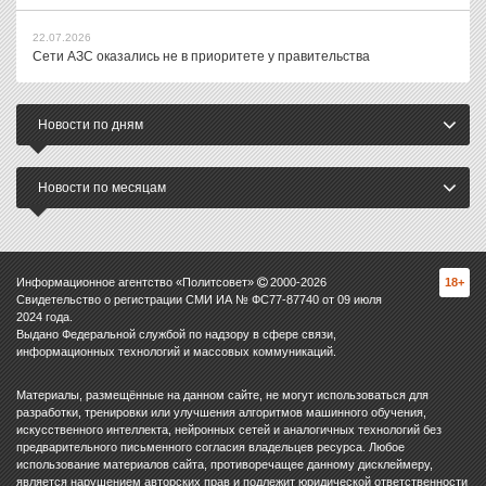
22.07.2026
Сети АЗС оказались не в приоритете у правительства
Новости по дням
Новости по месяцам
Информационное агентство «Политсовет»
2000-
2026
18+
Свидетельство о регистрации СМИ ИА № ФС77-87740 от 09 июля
2024 года.
Выдано Федеральной службой по надзору в сфере связи,
информационных технологий и массовых коммуникаций.
Материалы, размещённые на данном сайте, не могут использоваться для
разработки, тренировки или улучшения алгоритмов машинного обучения,
искусственного интеллекта, нейронных сетей и аналогичных технологий без
предварительного письменного согласия владельцев ресурса. Любое
использование материалов сайта, противоречащее данному дисклеймеру,
является нарушением авторских прав и подлежит юридической ответственности