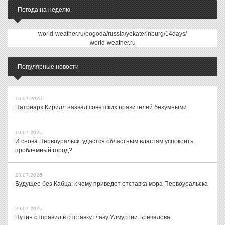
Погода на неделю
world-weather.ru/pogoda/russia/yekaterinburg/14days/
world-weather.ru
Популярные новости
16.07.2026
Патриарх Кирилл назвал советских правителей безумными
10.07.2026
И снова Первоуральск: удастся областным властям успокоить
проблемный город?
23.07.2026
Будущее без Кабца: к чему приведет отставка мэра Первоуральска
29.07.2026
Путин отправил в отставку главу Удмуртии Бречалова