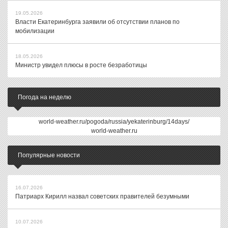
19.05.2026
Власти Екатеринбурга заявили об отсутствии планов по
мобилизации
18.05.2026
Министр увидел плюсы в росте безработицы
Погода на неделю
world-weather.ru/pogoda/russia/yekaterinburg/14days/
world-weather.ru
Популярные новости
16.07.2026
Патриарх Кирилл назвал советских правителей безумными
10.07.2026