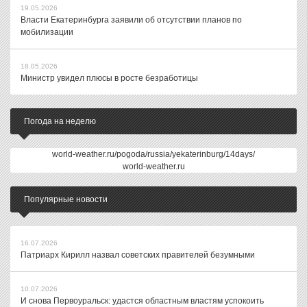
19.05.2026
Власти Екатеринбурга заявили об отсутствии планов по
мобилизации
18.05.2026
Министр увидел плюсы в росте безработицы
Погода на неделю
world-weather.ru/pogoda/russia/yekaterinburg/14days/
world-weather.ru
Популярные новости
16.07.2026
Патриарх Кирилл назвал советских правителей безумными
10.07.2026
И снова Первоуральск: удастся областным властям успокоить