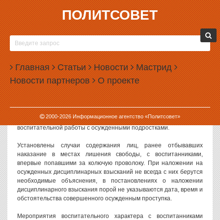
ПОЛИТСОВЕТ
29.04.2008, 10:47
В ВОСПИТАТЕЛЬНОЙ КОЛОНИИ
КРАСНОТУРЬИНСКА НЕОПЫТНЫХ
Главная
ПРЕСТУПНИКОВ САДИЛИ В КАМЕРЫ С
Статьи
Новости
Мастрид
РЕЦИДИВИСТАМИ
Новости партнеров
О проекте
Прокуратура Свердловской области провела проверку
деятельности Краснотурьинской воспитательной колонии, где
содержатся не достигшие совершеннолетия осужденные, и
2000-
2026
Информационное агентство «Политсовет»
выявила многочисленные нарушения в организации
воспитательной работы с осужденными подростками.
Установлены случаи содержания лиц, ранее отбывавших
наказание в местах лишения свободы, с воспитанниками,
впервые попавшими за колючую проволоку. При наложении на
осужденных дисциплинарных взысканий не всегда с них берутся
необходимые объяснения, в постановлениях о наложении
дисциплинарного взыскания порой не указываются дата, время и
обстоятельства совершенного осужденным проступка.
Мероприятия воспитательного характера с воспитанниками