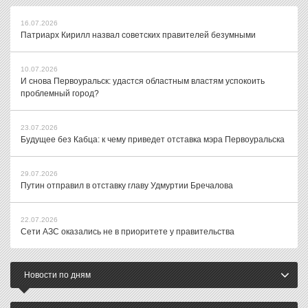
16.07.2026
Патриарх Кирилл назвал советских правителей безумными
10.07.2026
И снова Первоуральск: удастся областным властям успокоить
проблемный город?
23.07.2026
Будущее без Кабца: к чему приведет отставка мэра Первоуральска
29.07.2026
Путин отправил в отставку главу Удмуртии Бречалова
22.07.2026
Сети АЗС оказались не в приоритете у правительства
Новости по дням