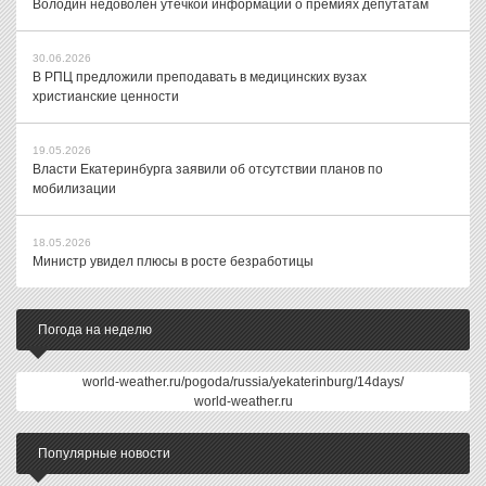
Володин недоволен утечкой информации о премиях депутатам
30.06.2026
В РПЦ предложили преподавать в медицинских вузах
христианские ценности
19.05.2026
Власти Екатеринбурга заявили об отсутствии планов по
мобилизации
18.05.2026
Министр увидел плюсы в росте безработицы
Погода на неделю
world-weather.ru/pogoda/russia/yekaterinburg/14days/
world-weather.ru
Популярные новости