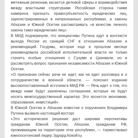
мятежным регионам, касается деловой сферы и взаимодействия
между властными структурами. Российская сторона также
намерена признать правосубъектность юридических лиц,
зарегистрированных в непризнанных республиках, а законы
Абхазии и Южной Осетии рассматривать «в качестве личного
закона таких юридических лиц».
В МИД подчеркнули, что инициативы Путина идут в контексте
выхода России из санкций СНГ в отношении Абхазии и
рекомендаций Госдумы, которая еще в прошлом месяце
рекомендовала российской исполнительной власти не только
строить особые отношения с Сухуми и Цхинвали, но и
рассмотреть вопрос признания независимости Абхазии и Южной
Осетии.
«О признании сейчас речи не идет, как не идет разговора и о
сотрудничестве в военной области, — пояснил изданию
высокопоставленный источник в МИД РФ. — Речь идет о том, что
между нами будут заключены соглашения, которые не будут
носить межгосударственный характер. Это коснется экономики,
образования, инвестиций».
В Южной Осетии и Абхазии известие о поручениях Владимира
Путина вызвало настоящий восторг.
«Это историческое решение даст широкие перспективы
гражданам Южной Осетии, Абхазии, гражданам РФ,
проживающим на территории этих республик», — торжествовал
южноосетинский лидер Эдуард Кокойты.