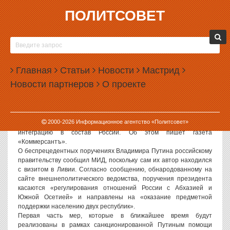
ПОЛИТСОВЕТ
17.04.2008, 07:34
В АБХАЗИИ И ЮЖНОЙ ОСЕТИИ В ВОСТОРГЕ
ОТ ВЛАДИМИРА ПУТИНА
Главная
Статьи
Новости
Мастрид
Владимир Путин вчера впервые лично подключился к ситуации
Новости партнеров
О проекте
вокруг Абхазии и Южной Осетии. Он дал правительству
поручения, на основании которых Москва будет строить с ними
отношения фактически как с субъектами РФ. Президент Путин не
прислушался к Госдуме, рекомендовавшей рассмотреть вопрос
2000-
2026
Информационное агентство «Политсовет»
признания этих республик, а пошел дальше, взяв курс на их
интеграцию в состав России. Об этом пишет газета
«Коммерсантъ».
О беспрецедентных поручениях Владимира Путина российскому
правительству сообщил МИД, поскольку сам их автор находился
с визитом в Ливии. Согласно сообщению, обнародованному на
сайте внешнеполитического ведомства, поручения президента
касаются «регулирования отношений России с Абхазией и
Южной Осетией» и направлены на «оказание предметной
поддержки населению двух республик».
Первая часть мер, которые в ближайшее время будут
реализованы в рамках санкционированной Путиным помощи