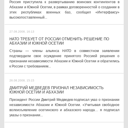
Россия приступила к развертыванию воинских контингентов в
Абхазии и Южной Осетии, в рамках договоренностей о создании в
этих республиках военных баз, сообщил «Интерфаксу»
высокопоставленный...
27.08.2008, 16:13
НАТО ТРЕБУЕТ ОТ РОССИИ ОТМЕНИТЬ РЕШЕНИЕ ПО
АБХАЗИИ И ЮЖНОЙ ОСЕТИИ
Страны — члены альянса НАТО в совместном заявлении
подтвердили свое осуждение принятого Россией решения о
признании независимости Абхазии и Южной Осетии и обратились
к России с требованием...
26.08.2008, 15:15
ДМИТРИЙ МЕДВЕДЕВ ПРИЗНАЛ НЕЗАВИСИМОСТЬ
ЮЖНОЙ ОСЕТИИ И АБХАЗИИ
Президент России Дмитрий Медведев подписал указ о признании
независимости Абхазии и Южной Осетии. «Учитывая свободное
волеизъявление осетинского и абхазского народа… я подписал
указы о признании...