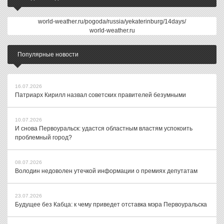
world-weather.ru/pogoda/russia/yekaterinburg/14days/
world-weather.ru
Популярные новости
16.07.2026
Патриарх Кирилл назвал советских правителей безумными
10.07.2026
И снова Первоуральск: удастся областным властям успокоить
проблемный город?
08.07.2026
Володин недоволен утечкой информации о премиях депутатам
23.07.2026
Будущее без Кабца: к чему приведет отставка мэра Первоуральска