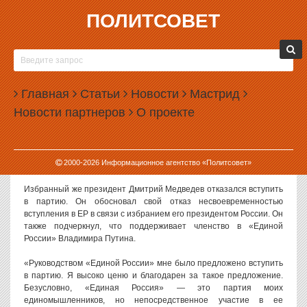
ПОЛИТСОВЕТ
15.04.2008, 13:14
ДМИТРИЙ МЕДВЕДЕВ ОТКАЗАЛСЯ ВСТУПИТЬ
В «ЕДИНУЮ РОССИЮ»
Главная
Статьи
Новости
Мастрид
Президент России Владимир Путин согласился возглавить
Новости партнеров
О проекте
партию «Единая Россия».
«Я готов взять на себя дополнительную ответственность и
возглавить «Единую Россию», — заявил Путин на проходящем в
Москве девятом съезде партии, отвечая на предложение лидера
2000-
2026
Информационное агентство «Политсовет»
"единороссов" Бориса Грызлова. Об этом сообщает «Газета.ру».
Избранный же президент Дмитрий Медведев отказался вступить
в партию. Он обосновал свой отказ несвоевременностью
вступления в ЕР в связи с избранием его президентом России. Он
также подчеркнул, что поддерживает членство в «Единой
России» Владимира Путина.
«Руководством «Единой России» мне было предложено вступить
в партию. Я высоко ценю и благодарен за такое предложение.
Безусловно, «Единая Россия» — это партия моих
единомышленников, но непосредственное участие в ее