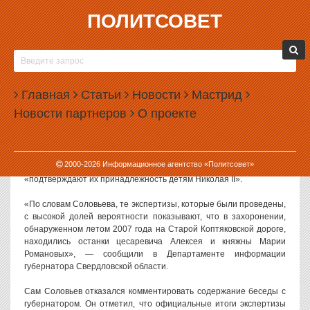
ПОЛИТСОВЕТ
11.04.2008, 07:45
ОСТАНКИ СО СТАРОЙ КОПТЯКОВСКОЙ
ДОРОГИ ДЕЙСТВИТЕЛЬНО ПРИНАДЛЕЖАТ
Главная
ДЕТЯМ НИКОЛАЯ II
Статьи
Новости
Мастрид
Новости партнеров
О проекте
Руководитель группы по расследованию убийства семьи
последнего российского императора прокурор-криминалист
Владимир Соловьев сообщил на встрече с губернатором
Свердловской области Эдуардом Росселем, что результаты
2000-
2026
Информационное агентство «Политсовет»
экспертиз останков, найденных под Екатеринбургом,
«подтверждают их принадлежность детям Николая II».
«По словам Соловьева, те экспертизы, которые были проведены,
с высокой долей вероятности показывают, что в захоронении,
обнаруженном летом 2007 года на Старой Коптяковской дороге,
находились останки цесаревича Алексея и княжны Марии
Романовых», — сообщили в Департаменте информации
губернатора Свердловской области.
Сам Соловьев отказался комментировать содержание беседы с
губернатором. Он отметил, что официальные итоги экспертизы