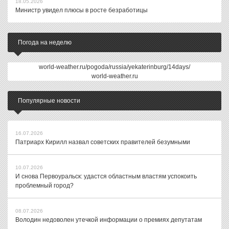
18.05.2026
Министр увидел плюсы в росте безработицы
Погода на неделю
world-weather.ru/pogoda/russia/yekaterinburg/14days/
world-weather.ru
Популярные новости
16.07.2026
Патриарх Кирилл назвал советских правителей безумными
10.07.2026
И снова Первоуральск: удастся областным властям успокоить
проблемный город?
08.07.2026
Володин недоволен утечкой информации о премиях депутатам