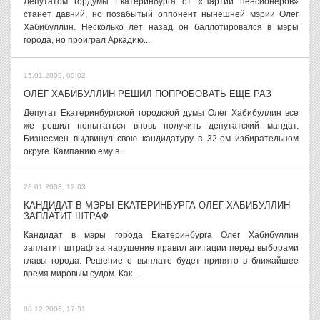
Депутатом гордумы Екатеринбурга от «Партии пенсионеров»
станет давний, но позабытый оппонент нынешней мэрии Олег
Хабибуллин. Несколько лет назад он баллотировался в мэры
города, но проиграл Аркадию...
15.01.2009, 09:02
ОЛЕГ ХАБИБУЛЛИН РЕШИЛ ПОПРОБОВАТЬ ЕЩЕ РАЗ
Депутат Екатеринбургской городской думы Олег Хабибуллин все
же решил попытаться вновь получить депутатский мандат.
Бизнесмен выдвинул свою кандидатуру в 32-ом избирательном
округе. Кампанию ему в...
28.01.2008, 12:03
КАНДИДАТ В МЭРЫ ЕКАТЕРИНБУРГА ОЛЕГ ХАБИБУЛЛИН
ЗАПЛАТИТ ШТРАФ
Кандидат в мэры города Екатеринбурга Олег Хабибуллин
заплатит штраф за нарушение правил агитации перед выборами
главы города. Решение о выплате будет принято в ближайшее
время мировым судом. Как...
08.12.2006, 17:31