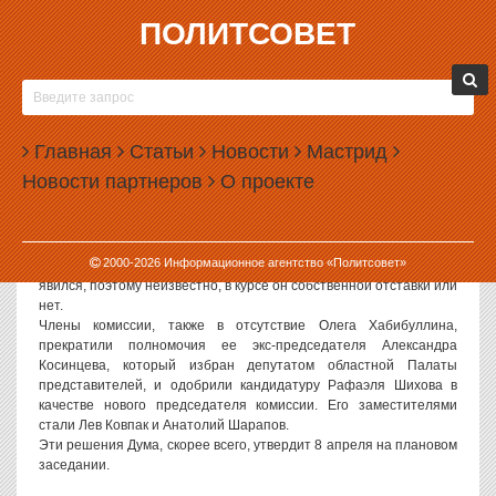
ПОЛИТСОВЕТ
03.04.2008, 15:03
ОЛЕГ ХАБИБУЛЛИН ЛИШИЛСЯ ПОСЛЕДНЕЙ
ОФИЦИАЛЬНОЙ ДОЛЖНОСТИ
Главная
Статьи
Новости
Мастрид
Депутат городской думы и бывший оппонент действующего главы
Новости партнеров
О проекте
города Екатеринбурга Аркадия Чернецкого Олег Хабибуллин
лишился должности в Думе. Во время сегодняшнего заседания
комитета по бюджету и экономической политике, где Хабибуллин
является заместителем председателя, он был снят со своего
2000-
2026
Информационное агентство «Политсовет»
поста. Примечательно, что сам Хабибуллин на заседание не
явился, поэтому неизвестно, в курсе он собственной отставки или
нет.
Члены комиссии, также в отсутствие Олега Хабибуллина,
прекратили полномочия ее экс-председателя Александра
Косинцева, который избран депутатом областной Палаты
представителей, и одобрили кандидатуру Рафаэля Шихова в
качестве нового председателя комиссии. Его заместителями
стали Лев Ковпак и Анатолий Шарапов.
Эти решения Дума, скорее всего, утвердит 8 апреля на плановом
заседании.