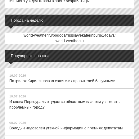
Министр увидел плюсы в росте безработицы
Погода на неделю
world-weather.ru/pogoda/russia/yekaterinburg/14days/
world-weather.ru
Популярные новости
16.07.2026
Патриарх Кирилл назвал советских правителей безумными
10.07.2026
И снова Первоуральск: удастся областным властям успокоить
проблемный город?
08.07.2026
Володин недоволен утечкой информации о премиях депутатам