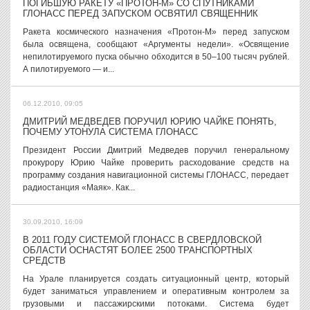
ПОГИБШУЮ РАКЕТУ «ПРОТОН-М» СО СПУТНИКАМИ
ГЛОНАСС ПЕРЕД ЗАПУСКОМ ОСВЯТИЛ СВЯЩЕННИК
Ракета космического назначения «Протон-М» перед запуском
была освящена, сообщают «Аргументы недели». «Освящение
непилотируемого пуска обычно обходится в 50–100 тысяч рублей.
А пилотируемого — и...
06.12.2010, 09:05
ДМИТРИЙ МЕДВЕДЕВ ПОРУЧИЛ ЮРИЮ ЧАЙКЕ ПОНЯТЬ,
ПОЧЕМУ УТОНУЛА СИСТЕМА ГЛОНАСС
Президент России Дмитрий Медведев поручил генеральному
прокурору Юрию Чайке проверить расходование средств на
программу создания навигационной системы ГЛОНАСС, передает
радиостанция «Маяк». Как...
30.09.2010, 16:09
В 2011 ГОДУ СИСТЕМОЙ ГЛОНАСС В СВЕРДЛОВСКОЙ
ОБЛАСТИ ОСНАСТЯТ БОЛЕЕ 2500 ТРАНСПОРТНЫХ
СРЕДСТВ
На Урале планируется создать ситуационный центр, который
будет заниматься управлением и оперативным контролем за
грузовыми и пассажирскими потоками. Система будет