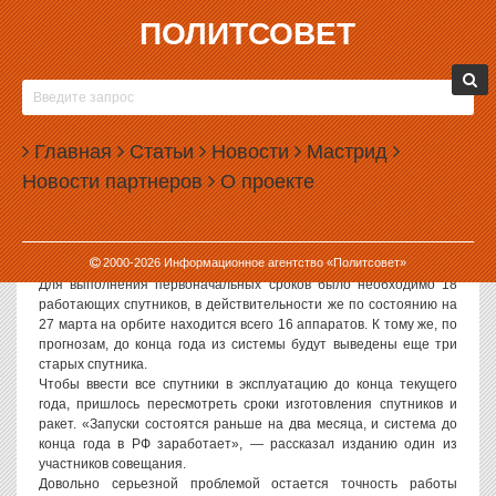
ПОЛИТСОВЕТ
28.03.2008, 08:28
ГЛОНАСС БУДУТ НАСТРАИВАТЬ ЕЩЕ ГОД
Совет главных конструкторов по российской глобальной
Главная
Статьи
Новости
Мастрид
навигационной спутниковой системе (ГЛОНАСС) накануне
Новости партнеров
О проекте
скорректировал сроки развертывания космического сегмента
системы, с тем чтобы на территории РФ ГЛОНАСС заработала
хотя бы к 31 декабря 2008 года (по прежним планам на
территории РФ системой можно было начать пользоваться уже к
2000-
2026
Информационное агентство «Политсовет»
31 декабря 2007 года). Об этом пишет «Коммерсантъ».
Для выполнения первоначальных сроков было необходимо 18
работающих спутников, в действительности же по состоянию на
27 марта на орбите находится всего 16 аппаратов. К тому же, по
прогнозам, до конца года из системы будут выведены еще три
старых спутника.
Чтобы ввести все спутники в эксплуатацию до конца текущего
года, пришлось пересмотреть сроки изготовления спутников и
ракет. «Запуски состоятся раньше на два месяца, и система до
конца года в РФ заработает», — рассказал изданию один из
участников совещания.
Довольно серьезной проблемой остается точность работы