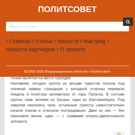
ПОЛИТСОВЕТ
25.03.2008, 13:19
СВЕРДЛОВЧАНИН, ПОПАВШИЙ ПОД ЛАВИНУ В
ЯКУТИИ, В СПИСКАХ ПОГИБШИХ НЕ
Главная
ЗНАЧИТСЯ
Статьи
Новости
Мастрид
Новости партнеров
О проекте
Житель Екатеринбурга, участвовавший в экспедиции на перевале
Агидель в Якутии, по всей вероятности, жив. Как сообщили ИА
«Политсовет» в пресс-службе регионального МЧС, турист из
Екатеринбурга, скорее всего, не погиб, а ранен. Пока точных
2000-
2026
Информационное агентство «Политсовет»
данных о травмах уральца нет, так как спасательный вертолет
только вылетел на место трагедии.
Напомним, сегодня группа из восьми туристов попала под
снежную лавину, сошедшую с западной стороны перевала
Агидель в полутора километрах от горы Палатка. В составе
группы семь человек из Казани, один из Екатеринбурга. Под
завалом оказались трое, остальные туристы самостоятельно
начали поиски и откопали пострадавших. Двое из них — без
признаков жизни, один — с травмами опорно-двигательного
аппарата.