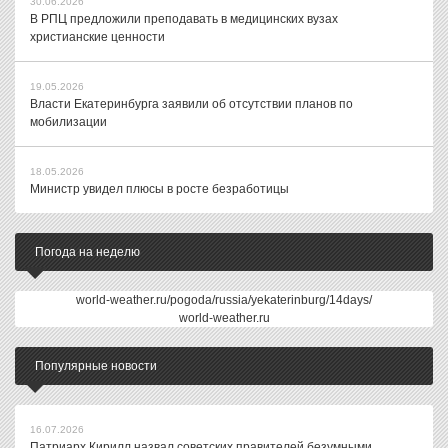
30.06.2026
В РПЦ предложили преподавать в медицинских вузах
христианские ценности
19.05.2026
Власти Екатеринбурга заявили об отсутствии планов по
мобилизации
18.05.2026
Министр увидел плюсы в росте безработицы
Погода на неделю
world-weather.ru/pogoda/russia/yekaterinburg/14days/
world-weather.ru
Популярные новости
16.07.2026
Патриарх Кирилл назвал советских правителей безумными