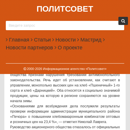
ПОЛИТСОВЕТ
19.03.2008, 14:17
ДЕЛА «ХЛЕБОПЕКОВ-ВРЕДИТЕЛЕЙ»
РАССМАТРИВАЮТ ПО ВСЕЙ СТРАНЕ
Главная
Статьи
Новости
Мастрид
Управление Федеральной антимонопольной службы по Коми 29
Новости партнеров
О проекте
апреля рассмотрит дело, возбужденное против Печорского
хлебомакаронного комбината. Об этом сообщил РИА «Новости»
руководитель управления Николай Лаврега.
Дело заведено 17 марта в связи с тем, что антимонопольное
2000-
2026
Информационное агентство «Политсовет»
управление усмотрело в действиях руководства акционерного
общества признаки нарушения требований антимонопольного
законодательства. Речь идет об установлении, как считают в
управлении, монопольно высоких цен на хлеб «Пшеничный» 1-го
сорта и хлеб «Дарницкий». Оба относятся к социально значимой
продукции, цены на которую в регионе сохраняются на уровне
начала зимы.
«Основаниями для возбуждения дела послужили результаты
проверки информации администрации муниципального района
«Печора» о повышении хлебомакаронным комбинатом оптовых
и розничных цен на 23,4 %», — отметил Николай Лаврега.
Руководство акционерного общества отказалось от официальных