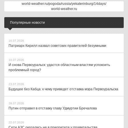
world-weather.ru/pogoda/russia/yekaterinburg/14days/
world-weather.ru
Популярные новости
16.07.2026
Патриарх Кирилл назвал советских правителей безумными
10.07.2026
И снова Первоуральск: удастся областным властям успокоить
проблемный город?
23.07.2026
Будущее без Кабца: к чему приведет отставка мэра Первоуральска
29.07.2026
Путин отправил в отставку главу Удмуртии Бречалова
22.07.2026
Сети АЗС оказались не в приоритете у правительства