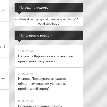
Погода на неделю
ции
world-weather.ru/pogoda/russia/yekaterinburg/14days/
world-weather.ru
Популярные новости
с 1
16.07.2026
Патриарх Кирилл назвал советских
правителей безумными
10.07.2026
е им
И снова Первоуральск: удастся
областным властям успокоить
проблемный город?
08.07.2026
Володин недоволен утечкой