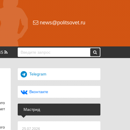
news@politsovet.ru
SS
Telegram
Вконтакте
что
ает
Мастрид
ого
25.07.2026