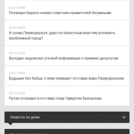
16.07.2026
Патриарх Кирилл назвал советских правителей безумными
10.07.2026
И снова Первоуральск: удастся областным властям успокоить
проблемный город?
08.07.2026
Володин недоволен утечкой информации о премиях депутатам
23.07.2026
Будущее без Кабца: к чему приведет отставка мэра Первоуральска
29.07.2026
Путин отправил в отставку главу Удмуртии Бречалова
Новости по дням