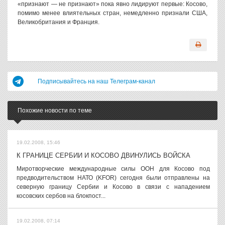
«признают — не признают» пока явно лидируют первые: Косово,
помимо менее влиятельных стран, немедленно признали США,
Великобритания и Франция.
Подписывайтесь на наш Телеграм-канал
Похожие новости по теме
19.02.2008, 15:46
К ГРАНИЦЕ СЕРБИИ И КОСОВО ДВИНУЛИСЬ ВОЙСКА
Миротворческие международные силы ООН для Косово под
предводительством НАТО (KFOR) сегодня были отправлены на
северную границу Сербии и Косово в связи с нападением
косовских сербов на блокпост...
19.02.2008, 07:14