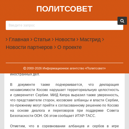
ПОЛИТСОВЕТ
19.02.2008, 10:29
НА СТОРОНУ СЕРБОВ РЕШИТЕЛЬНО ВСТАЛ
КИПР
Главная
Статьи
Новости
Мастрид
На сторону сербов решительно встал Кипр
Новости партнеров
О проекте
С точки зрения правительства Кипра, провозглашенная в
одностороннем порядке независимость Косово противоречит
международному законодательству и резолюциям ООН и
поэтому юридически недействительна. Об этом сообщается в
2000-
2026
Информационное агентство «Политсовет»
распространенном сегодня заявлении кипрского министерства
иностранных дел.
В документе также подчеркивается, что декларация
независимости Косово нарушает территориальную целостность
и суверенитет Сербии. МИД Кипра выразил также уверенность,
что представители сторон, косовские албанцы и власти Сербии,
по-прежнему могут прийти к согласованному решению по Косово
на основе диалога и переговоров при поддержке Совета
Безопасности ООН. Об этом сообщает ИТАР-ТАСС.
Отметим, что в соревновании албанцев и сербов в игре