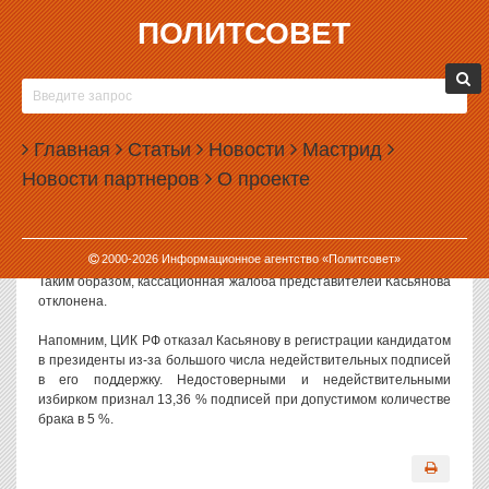
ПОЛИТСОВЕТ
15.02.2008, 13:34
МИХАИЛУ КАСЬЯНОВУ ОТКАЗАЛИ РАЗ И
НАВСЕГДА
Главная
Статьи
Новости
Мастрид
Кассационная коллегия Верховного суда сегодня подтвердила
Новости партнеров
О проекте
решение суда первой инстанции, признавшего законным отказ
Центризбиркома зарегистрировать экс-премьера Михаила
Касьянова кандидатом в президенты. Об этом сообщает
«Газета.ру».
2000-
2026
Информационное агентство «Политсовет»
Таким образом, кассационная жалоба представителей Касьянова
отклонена.
Напомним, ЦИК РФ отказал Касьянову в регистрации кандидатом
в президенты из-за большого числа недействительных подписей
в его поддержку. Недостоверными и недействительными
избирком признал 13,36 % подписей при допустимом количестве
брака в 5 %.