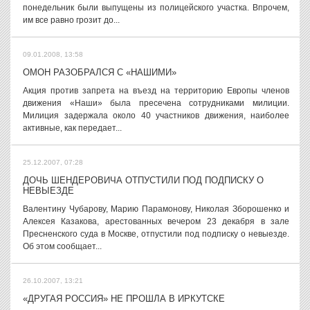
понедельник были выпущены из полицейского участка. Впрочем,
им все равно грозит до...
09.01.2008, 13:58
ОМОН РАЗОБРАЛСЯ С «НАШИМИ»
Акция против запрета на въезд на территорию Европы членов
движения «Наши» была пресечена сотрудниками милиции.
Милиция задержала около 40 участников движения, наиболее
активные, как передает...
25.12.2007, 07:28
ДОЧЬ ШЕНДЕРОВИЧА ОТПУСТИЛИ ПОД ПОДПИСКУ О
НЕВЫЕЗДЕ
Валентину Чубарову, Марию Парамонову, Николая Зборошенко и
Алексея Казакова, арестованных вечером 23 декабря в зале
Пресненского суда в Москве, отпустили под подписку о невыезде.
Об этом сообщает...
26.10.2007, 13:21
«ДРУГАЯ РОССИЯ» НЕ ПРОШЛА В ИРКУТСКЕ