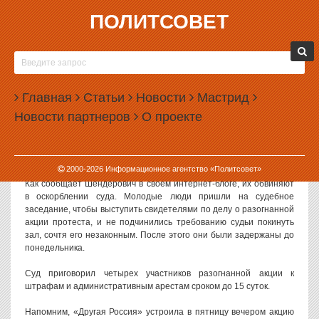
ПОЛИТСОВЕТ
24.12.2007, 08:01
ДОЧЬ ВИКТОРА ШЕНДЕРОВИЧА ЗАДЕРЖАЛИ
ЗА НЕПОДЧИНЕНИЕ СУДУ
Главная
Статьи
Новости
Мастрид
Дочь публициста Виктора Шендеровича, Валентина, в
Новости партнеров
О проекте
воскресенье вечером была взята под стражу в зале Пресненского
суда Москвы, где рассматривались дела четырех активистов
«Другой России», задержанных в ходе разгона пикета 21
декабря. Об этом сообщает ИА «Лента.ру».
2000-
2026
Информационное агентство «Политсовет»
Как сообщает Шендерович в своем интернет-блоге, их обвиняют
в оскорблении суда. Молодые люди пришли на судебное
заседание, чтобы выступить свидетелями по делу о разогнанной
акции протеста, и не подчинились требованию судьи покинуть
зал, сочтя его незаконным. После этого они были задержаны до
понедельника.
Суд приговорил четырех участников разогнанной акции к
штрафам и административным арестам сроком до 15 суток.
Напомним, «Другая Россия» устроила в пятницу вечером акцию