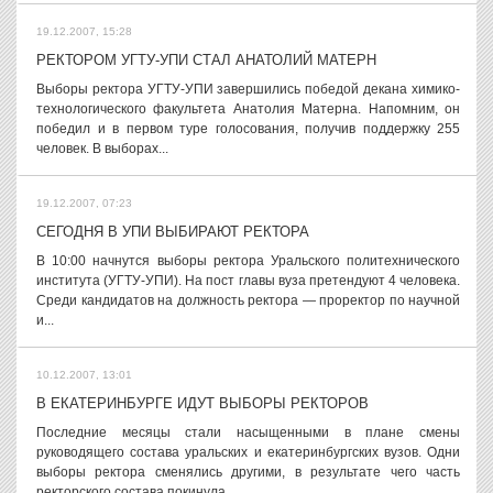
19.12.2007, 15:28
РЕКТОРОМ УГТУ-УПИ СТАЛ АНАТОЛИЙ МАТЕРН
Выборы ректора УГТУ-УПИ завершились победой декана химико-
технологического факультета Анатолия Матерна. Напомним, он
победил и в первом туре голосования, получив поддержку 255
человек. В выборах...
19.12.2007, 07:23
СЕГОДНЯ В УПИ ВЫБИРАЮТ РЕКТОРА
В 10:00 начнутся выборы ректора Уральского политехнического
института (УГТУ-УПИ). На пост главы вуза претендуют 4 человека.
Среди кандидатов на должность ректора — проректор по научной
и...
10.12.2007, 13:01
В ЕКАТЕРИНБУРГЕ ИДУТ ВЫБОРЫ РЕКТОРОВ
Последние месяцы стали насыщенными в плане смены
руководящего состава уральских и екатеринбургских вузов. Одни
выборы ректора сменялись другими, в результате чего часть
ректорского состава покинула...