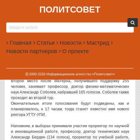
ПОЛИТСОВЕТ
19.12.2007, 14:19
НА ВЫБОРАХ РЕКТОРА УПИ ВПЕРЕД
ВЫРВАЛСЯ ДЕКАН ХИМФАКА АНАТОЛИЙ
Главная
МАТЕРН
Статьи
Новости
Мастрид
Новости партнеров
О проекте
Согласно предварительным итогам голосования трудового
коллектива по выборам ректора, по количеству набранных
голосов в первом туре победил декан химико-технологического
факультета Анатолий Матерн.
2000-
2026
Информационное агентство «Политсовет»
Второе место после Матерна, получившего поддержку 255
человек, занимает профессор, доктор физико-математических
наук Александр Соболев, набравший 165 голосов. Соболев также
проходит во второй тур.
Окончательные итоги голосования будут подведены, как и
планировалось, к 17 часам, тогда станет известно имя нового
ректора УГТУ-УПИ.
Напомним, в выборах принимали участие проректор по научной
и инновационной работе, профессор, доктор технических наук
Александр Бердин (134 голоса), проректор по учебной работе,