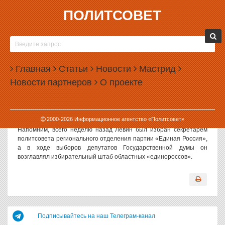
ПОЛИТСОВЕТ
18.12.2007, 09:02
АЛЕКСАНДР ЛЕВИН ПОШЕЛ НА ОЧЕРЕДНОЕ
ПОВЫШЕНИЕ
Главная
Статьи
Новости
Мастрид
Руководитель администрации губернатора Свердловской
Новости партнеров
О проекте
области Александр Левин на съезде партии «Единая Россия»
избран членом генерального совета партии. Его кандидатура
была предложена лидером партии Борисом Грызловым и в ходе
тайного голосования получила поддержку всех делегатов съезда.
2000-
2026
Информационное агентство «Политсовет»
Напомним, всего неделю назад Левин был избран секретарем
политсовета регионального отделения партии «Единая Россия»,
а в ходе выборов депутатов Государственной думы он
возглавлял избирательный штаб областных «единороссов».
Подписывайтесь на наш Телеграм-канал