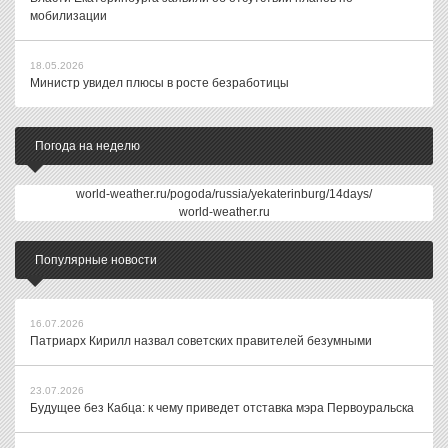
мобилизации
18.05.2026
Министр увидел плюсы в росте безработицы
Погода на неделю
world-weather.ru/pogoda/russia/yekaterinburg/14days/
world-weather.ru
Популярные новости
16.07.2026
Патриарх Кирилл назвал советских правителей безумными
23.07.2026
Будущее без Кабца: к чему приведет отставка мэра Первоуральска