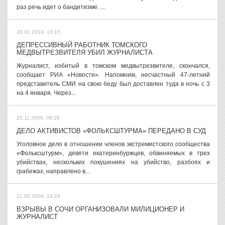
раз речь идет о бандитизме. ...
20.01.2010, 13:15
ДЕПРЕССИВНЫЙ РАБОТНИК ТОМСКОГО
МЕДВЫТРЕЗВИТЕЛЯ УБИЛ ЖУРНАЛИСТА
Журналист, избитый в томском медвытрезвителе, скончался,
сообщает РИА «Новости». Напомним, несчастный 47-летний
представитель СМИ на свою беду был доставлен туда в ночь с 3
на 4 января. Через...
23.11.2009, 08:28
ДЕЛО АКТИВИСТОВ «ФОЛЬКСШТУРМА» ПЕРЕДАНО В СУД
Уголовное дело в отношении членов экстремистского сообщества
«Фольксштурм», девяти екатеринбуржцев, обвиняемых в трех
убийствах, нескольких покушениях на убийство, разбоях и
грабежах, направлено в...
21.05.2009, 14:24
ВЗРЫВЫ В СОЧИ ОРГАНИЗОВАЛИ МИЛИЦИОНЕР И
ЖУРНАЛИСТ