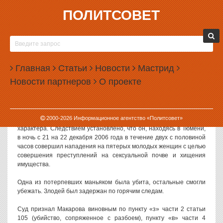
ПОЛИТСОВЕТ
20.11.2007, 09:02
В ТЮМЕНСКОЙ ОБЛАСТИ ОСУЖДЕН МАНЬЯК-
СВЕРДЛОВЧАНИН
Главная
Статьи
Новости
Мастрид
Тюменским областным судом вынесен обвинительный приговор в
Новости партнеров
О проекте
отношении 23-летнего жителя Свердловской области Дмитрия
Макарова, изобличенного в совершении серии особо тяжких
преступлений, в том числе убийства, разбоя, умышленного
причинения тяжкого вреда здоровью, покушения на
2000-
2026
Информационное агентство «Политсовет»
изнасилование и насильственных действий сексуального
характера. Следствием установлено, что он, находясь в Тюмени,
в ночь с 21 на 22 декабря 2006 года в течение двух с половиной
часов совершил нападения на пятерых молодых женщин с целью
совершения преступлений на сексуальной почве и хищения
имущества.
Одна из потерпевших маньяком была убита, остальные смогли
убежать. Злодей был задержан по горячим следам.
Суд признал Макарова виновным по пункту «з» части 2 статьи
105 (убийство, сопряженное с разбоем), пункту «в» части 4