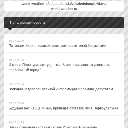
world-weather.ru/pogoda/russia/yekaterinburg/14days/
world-weather.ru
Популярные новости
16.07.2026
Патриарх Кирилл назвал советских правителей безумными
10.07.2026
И снова Первоуральск: удастся областным властям успокоить
проблемный город?
08.07.2026
Володин недоволен утечкой информации о премиях депутатам
23.07.2026
Будущее без Кабца: к чему приведет отставка мэра Первоуральска
29.07.2026
Путин отправил в отставку главу Удмуртии Бречалова