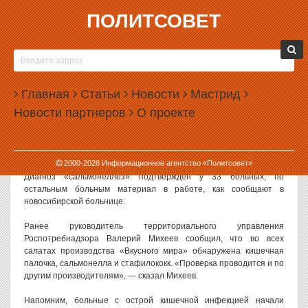
ПОЛИТСОВЕТ
14.11.2007, 08:54
В НОВОСИБИРСКЕ ЛЮДЕЙ ТРАВЯТ САЛАТАМИ
В инфекционную больницу Новосибирска продолжают поступать
Главная
Статьи
Новости
Мастрид
люди с острой кишечной инфекцией. Число
Новости партнеров
О проекте
госпитализированных после употребления салатов увеличилось
до 67 человек. Об этом сообщает «Интерфакс». Состояние
госпитализированных — средней тяжести. Все отравившиеся
употребляли салаты производства компании «Вкусный мир».
2000-
2026
Информационное агентство «Политсовет»
Диагноз «сальмонеллез» подтвержден у 33 больных, по
остальным больным материал в работе, как сообщают в
новосибирской больнице.
Ранее руководитель территориального управления
Роспотребнадзора Валерий Михеев сообщил, что во всех
салатах производства «Вкусного мира» обнаружена кишечная
палочка, сальмонелла и стафилококк. «Проверка проводится и по
другим производителям», — сказал Михеев.
Напомним, больные с острой кишечной инфекцией начали