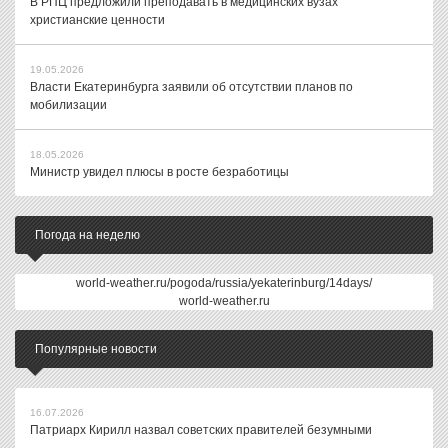
В РПЦ предложили преподавать в медицинских вузах
христианские ценности
19.05.2026
Власти Екатеринбурга заявили об отсутствии планов по
мобилизации
18.05.2026
Министр увидел плюсы в росте безработицы
Погода на неделю
world-weather.ru/pogoda/russia/yekaterinburg/14days/
world-weather.ru
Популярные новости
16.07.2026
Патриарх Кирилл назвал советских правителей безумными