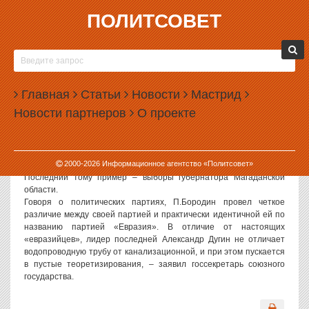
ПОЛИТСОВЕТ
28.03.2003, 10:24
БОРОДИН ПРОТИВ «ЕДИНОРОССОВ»
Госсекретарь Союза России и Белоруссии, лидер «Евразийской
Главная
Статьи
Новости
Мастрид
партии России» Павел Бородин скептически оценивает шансы
Новости партнеров
О проекте
«Единой России» на предстоящих выборах в Госдуму
Как сообщает «Новый регион», на пресс-конференции в
Екатеринбурге он заявил: несмотря на статус «партии власти»,
2000-
2026
Информационное агентство «Политсовет»
«Единая Россия» проиграла все выборы, в которых участвовала.
Последний тому пример – выборы губернатора Магаданской
области.
Говоря о политических партиях, П.Бородин провел четкое
различие между своей партией и практически идентичной ей по
названию партией «Евразия». В отличие от настоящих
«евразийцев», лидер последней Александр Дугин не отличает
водопроводную трубу от канализационной, и при этом пускается
в пустые теоретизирования, – заявил госсекретарь союзного
государства.