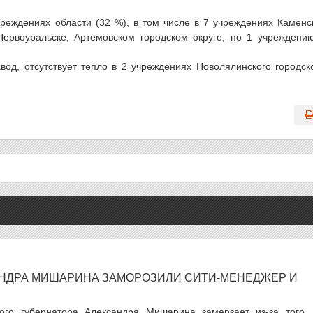
чреждениях области (32 %), в том числе в 7 учреждениях Каменс
Первоуральске, Артемовском городском округе, по 1 учреждени
авод, отсутствует тепло в 2 учреждениях Новолялинского городск
АНДРА МИШАРИНА ЗАМОРОЗИЛИ СИТИ-МЕНЕДЖЕР И
ого губернатора Александра Мишарина замерзает из-за того, 