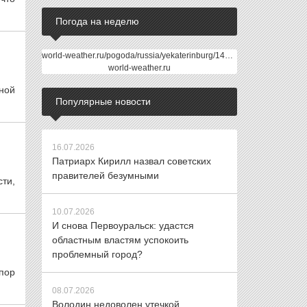
Погода на неделю
world-weather.ru/pogoda/russia/yekaterinburg/14days/
world-weather.ru
ной
Популярные новости
16.07.2026
Патриарх Кирилл назвал советских
правителей безумными
ти,
10.07.2026
И снова Первоуральск: удастся
областным властям успокоить
проблемный город?
пор
08.07.2026
Володин недоволен утечкой