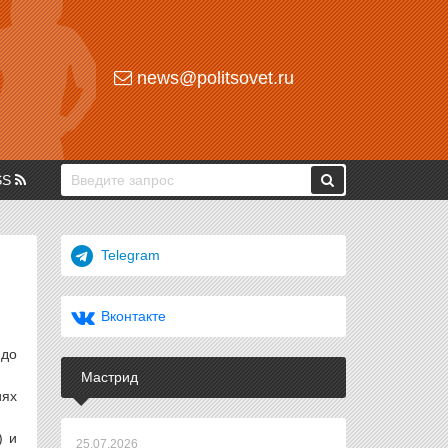
news@politsovet.ru
SS
Telegram
Вконтакте
 до
Мастрид
иях
) и
25.07.2026