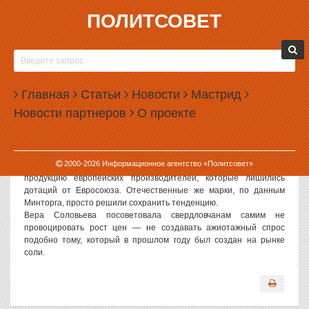
ПОЛИТСОВЕТ
09.10.2007, 12:34
ВЕРА СОЛОВЬЕВА СОВЕТУЕТ РЕЖЕ
ПОКУПАТЬ МАСЛО
Главная
Статьи
Новости
Мастрид
У областных властей нет полномочий регулировать цены на
Новости партнеров
О проекте
продукты питания. Об этом журналистам заявила министр
торговли, питания и услуг Свердловской области Вера
Соловьева.
Резкий рост цен на растительное масло, по словам министра,
2000-
2026
Информационное агентство «Политсовет»
вызван неурожаем подсолнечника и повышением цен на
продукцию европейских производителей, которые лишились
дотаций от Евросоюза. Отечественные же марки, по данным
Минторга, просто решили сохранить тенденцию.
Вера Соловьева посоветовала свердловчанам самим не
провоцировать рост цен — не создавать ажиотажный спрос
подобно тому, который в прошлом году был создан на рынке
соли.