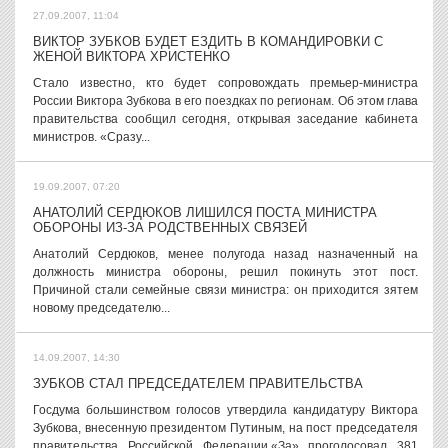
27.09.2007, 11:04
ВИКТОР ЗУБКОВ БУДЕТ ЕЗДИТЬ В КОМАНДИРОВКИ С
ЖЕНОЙ ВИКТОРА ХРИСТЕНКО
Стало известно, кто будет сопровождать премьер-министра
России Виктора Зубкова в его поездках по регионам. Об этом глава
правительства сообщил сегодня, открывая заседание кабинета
министров. «Сразу...
19.09.2007, 07:20
АНАТОЛИЙ СЕРДЮКОВ ЛИШИЛСЯ ПОСТА МИНИСТРА
ОБОРОНЫ ИЗ-ЗА РОДСТВЕННЫХ СВЯЗЕЙ
Анатолий Сердюков, менее полугода назад назначенный на
должность министра обороны, решил покинуть этот пост.
Причиной стали семейные связи министра: он приходится зятем
новому председателю...
14.09.2007, 14:30
ЗУБКОВ СТАЛ ПРЕДСЕДАТЕЛЕМ ПРАВИТЕЛЬСТВА
Госдума большинством голосов утвердила кандидатуру Виктора
Зубкова, внесенную президентом Путиным, на пост председателя
правительства Российской Федерации.«За» проголосовал 381