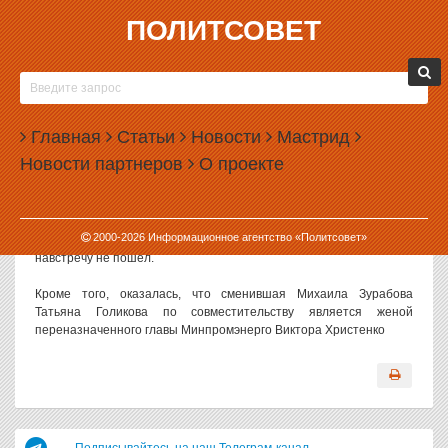
ПОЛИТСОВЕТ
25.09.2007, 07:21
ПРЕЗИДЕНТ НЕ ПРОТИВ РОДСТВЕННЫХ
КЛАНОВ В ПРАВИТЕЛЬСТВЕ
Главная
Статьи
Новости
Мастрид
Владимир Путин не удовлетворил прошение об отставке,
Новости партнеров
О проекте
которое подавал министр обороны Анатолий Сердюков.
Напомним, главный военный России является зятем нового
российского премьера Виктора Зубкова. В соответствии с
2000-
2026
Информационное агентство «Политсовет»
законом он подал прошение об отставке, однако президент ему
навстречу не пошел.
Кроме того, оказалась, что сменившая Михаила Зурабова
Татьяна Голикова по совместительству является женой
переназначенного главы Минпромэнерго Виктора Христенко