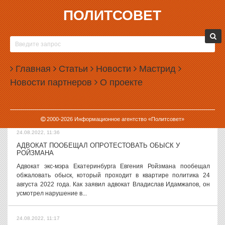
ПОЛИТСОВЕТ
24.08.2022, 12:07
КОНФИСКОВАННУЮ ЯХТУ
ПУМПЯНСКОГО ПРОДАЛИ С
МОЛОТКА
Главная
Статьи
Новости
Мастрид
В Гибралтаре состоялся
аукцион по продаже суперяхты
Новости партнеров
О проекте
уральского миллиардера Дмитрия Пумпянского, попавшего под
международные санкции. Как сообщает агентство Bloomberg, на
аукцион поступило 63 заявки....
2000-
2026
Информационное агентство «Политсовет»
24.08.2022, 11:36
АДВОКАТ ПООБЕЩАЛ ОПРОТЕСТОВАТЬ ОБЫСК У
РОЙЗМАНА
Адвокат экс-мэра Екатеринбурга Евгения Ройзмана пообещал
обжаловать обыск, который проходит в квартире политика 24
августа 2022 года. Как заявил адвокат Владислав Идамжапов, он
усмотрел нарушение в...
24.08.2022, 11:17