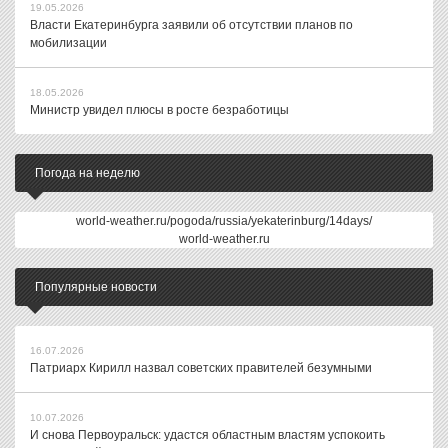
19.05.2026
Власти Екатеринбурга заявили об отсутствии планов по
мобилизации
18.05.2026
Министр увидел плюсы в росте безработицы
Погода на неделю
world-weather.ru/pogoda/russia/yekaterinburg/14days/
world-weather.ru
Популярные новости
16.07.2026
Патриарх Кирилл назвал советских правителей безумными
10.07.2026
И снова Первоуральск: удастся областным властям успокоить