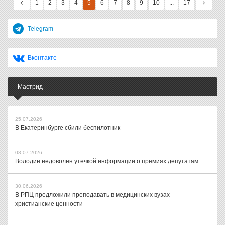
1
2
3
4
5
6
7
8
9
10
...
17
Telegram
Вконтакте
Мастрид
25.07.2026
В Екатеринбурге сбили беспилотник
08.07.2026
Володин недоволен утечкой информации о премиях депутатам
30.06.2026
В РПЦ предложили преподавать в медицинских вузах
христианские ценности