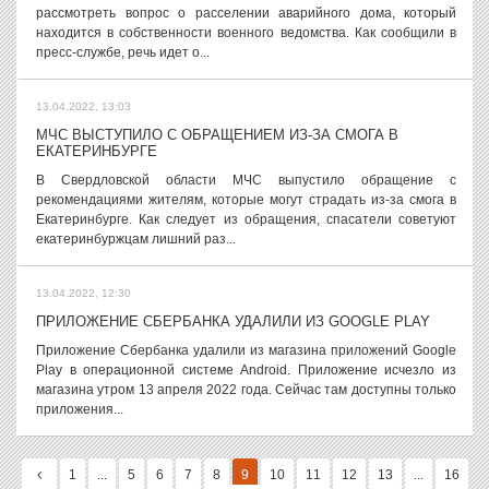
рассмотреть вопрос о расселении аварийного дома, который
находится в собственности военного ведомства. Как сообщили в
пресс-службе, речь идет о...
13.04.2022, 13:03
МЧС ВЫСТУПИЛО С ОБРАЩЕНИЕМ ИЗ-ЗА СМОГА В
ЕКАТЕРИНБУРГЕ
В Свердловской области МЧС выпустило обращение с
рекомендациями жителям, которые могут страдать из-за смога в
Екатеринбурге. Как следует из обращения, спасатели советуют
екатеринбуржцам лишний раз...
13.04.2022, 12:30
ПРИЛОЖЕНИЕ СБЕРБАНКА УДАЛИЛИ ИЗ GOOGLE PLAY
Приложение Сбербанка удалили из магазина приложений Google
Play в операционной системе Android. Приложение исчезло из
магазина утром 13 апреля 2022 года. Сейчас там доступны только
приложения...
1
...
5
6
7
8
9
10
11
12
13
...
16