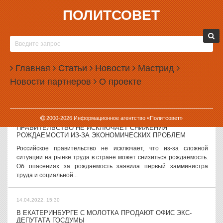
ПОЛИТСОВЕТ
14.04.2022, 16:24
В СВЕРДЛОВСКОЙ ОБЛАСТИ ОБЪЯВИЛИ
ПРЕДУПРЕЖДЕНИЕ О СИЛЬНЫХ ДОЖДЯХ
В Свердловской области на ближайшую пятницу объявлено
Главная
Статьи
Новости
Мастрид
штормовое предупреждение о сильных дождях. Как сообщили в
Новости партнеров
О проекте
региональном управлении МЧС, ухудшение погоды ожидается 15
апреля 2022 года. «По...
14.04.2022, 15:47
2000-
2026
Информационное агентство «Политсовет»
ПРАВИТЕЛЬСТВО НЕ ИСКЛЮЧАЕТ СНИЖЕНИЯ
РОЖДАЕМОСТИ ИЗ-ЗА ЭКОНОМИЧЕСКИХ ПРОБЛЕМ
Российское правительство не исключает, что из-за сложной
ситуации на рынке труда в стране может снизиться рождаемость.
Об опасениях за рождаемость заявила первый замминистра
труда и социальной...
14.04.2022, 15:30
В ЕКАТЕРИНБУРГЕ С МОЛОТКА ПРОДАЮТ ОФИС ЭКС-
ДЕПУТАТА ГОСДУМЫ