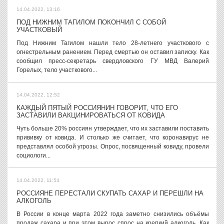
14.04.2022, 13:16
ПОД НИЖНИМ ТАГИЛОМ ПОКОНЧИЛ С СОБОЙ
УЧАСТКОВЫЙ
Под Нижним Тагилом нашли тело 28-летнего участкового с
огнестрельным ранением. Перед смертью он оставил записку. Как
сообщил пресс-секретарь свердловского ГУ МВД Валерий
Горелых, тело участкового...
14.04.2022, 12:52
КАЖДЫЙ ПЯТЫЙ РОССИЯНИН ГОВОРИТ, ЧТО ЕГО
ЗАСТАВИЛИ ВАКЦИНИРОВАТЬСЯ ОТ КОВИДА
Чуть больше 20% россиян утверждает, что их заставили поставить
прививку от ковида. И столько же считает, что коронавирус не
представлял особой угрозы. Опрос, посвященный ковиду, провели
социологи...
14.04.2022, 11:54
РОССИЯНЕ ПЕРЕСТАЛИ СКУПАТЬ САХАР И ПЕРЕШЛИ НА
АЛКОГОЛЬ
В России в конце марта 2022 года заметно снизились объёмы
продаж сахара и при этом вырос спрос на крепкий алкоголь. Как