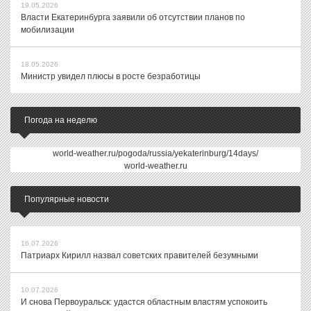
19.05.2026
Власти Екатеринбурга заявили об отсутствии планов по
мобилизации
18.05.2026
Министр увидел плюсы в росте безработицы
Погода на неделю
world-weather.ru/pogoda/russia/yekaterinburg/14days/
world-weather.ru
Популярные новости
16.07.2026
Патриарх Кирилл назвал советских правителей безумными
10.07.2026
И снова Первоуральск: удастся областным властям успокоить