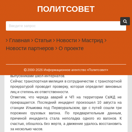
ПОЛИТСОВЕТ
16.08.2007, 13:49
НА СВЖД ПОЕЗД ЗАДАВИЛ ДВУХ
ПОДРОСТКОВ
Главная
Статьи
Новости
Мастрид
Как сообщили ИА «Политсовет» в пресс-службе Уральской
Новости партнеров
О проекте
транспортной прокуратуры, на перегоне Богданович — Баженово
Свердловской железной дороги пассажирский поезд № 43
Хабаровск — Москва насмерть сбил двух человек.
Погибли 17-летний Вячеслав Баженов и 19-летняя Светлана
2000-
2026
Информационное агентство «Политсовет»
Морозова, которые проживали в Богдановиче. Они являлись
выпускниками школ-интернатов.
Сейчас транспортная милиция в сотрудничестве с транспортной
прокуратурой проводит проверку, которая определит виновных
лиц и степень их ответственности.
Отметим, что череда аварий и ЧП на территории СвЖД не
прекращается. Последний инцидент произошел 10 августа на
станции Ильмовка под Первоуральском, где с путей сошли три
порожних грузовых вагона. По предварительным данным,
причиной инцидента стала неполадка одного из вагонов. К
счастью, обошлось без жертв, а движение удалось восстановить
за несколько часов.