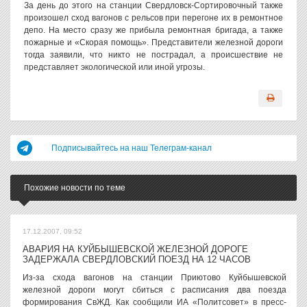
За день до этого на станции Свердловск-Сортировочный также
произошел сход вагонов с рельсов при перегоне их в ремонтное
депо. На место сразу же прибыла ремонтная бригада, а также
пожарные и «Скорая помощь». Представители железной дороги
тогда заявили, что никто не пострадал, а происшествие не
представляет экологической или иной угрозы.
Подписывайтесь на наш Телеграм-канал
Похожие новости по теме
17.12.2007, 09:52
АВАРИЯ НА КУЙБЫШЕВСКОЙ ЖЕЛЕЗНОЙ ДОРОГЕ
ЗАДЕРЖАЛА СВЕРДЛОВСКИЙ ПОЕЗД НА 12 ЧАСОВ
Из-за схода вагонов на станции Приютово Куйбышевской
железной дороги могут сбиться с расписания два поезда
формирования СвЖД. Как сообщили ИА «Политсовет» в пресс-