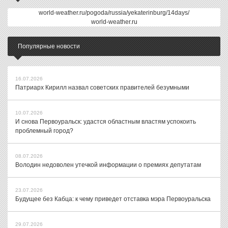
world-weather.ru/pogoda/russia/yekaterinburg/14days/
world-weather.ru
Популярные новости
16.07.2026
Патриарх Кирилл назвал советских правителей безумными
10.07.2026
И снова Первоуральск: удастся областным властям успокоить
проблемный город?
08.07.2026
Володин недоволен утечкой информации о премиях депутатам
23.07.2026
Будущее без Кабца: к чему приведет отставка мэра Первоуральска
29.07.2026