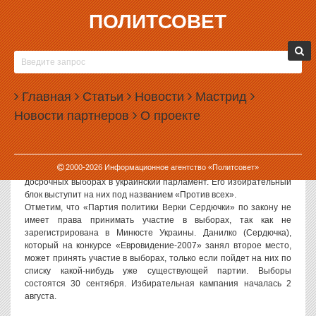
ПОЛИТСОВЕТ
08.08.2007, 09:31
ВЕРКА СЕРДЮЧКА ПРОВЕЛА СЪЕЗД СВОЕЙ
ПАРТИИ В ИНТЕРНЕТЕ
Главная
Статьи
Новости
Мастрид
Накануне незарегистрированная «Партия политики Верки
Новости партнеров
О проекте
Сердючки» провела интерактивный съезд в Интернете —
первый съезд в режиме онлайн на просторах Восточной Европы.
Мероприятие проводилось на форуме сайта в шуточной форме.
Напомним, Сергей Данилко (сценический псевдоним — Верка
2000-
2026
Информационное агентство «Политсовет»
Сердючка) ранее заявлял, что собирается участвовать в
досрочных выборах в украинский парламент. Его избирательный
блок выступит на них под названием «Против всех».
Отметим, что «Партия политики Верки Сердючки» по закону не
имеет права принимать участие в выборах, так как не
зарегистрирована в Минюсте Украины. Данилко (Сердючка),
который на конкурсе «Евровидение-2007» занял второе место,
может принять участие в выборах, только если пойдет на них по
списку какой-нибудь уже существующей партии. Выборы
состоятся 30 сентября. Избирательная кампания началась 2
августа.