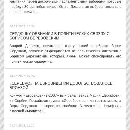
кампания перед досрочными парламентскими выборами, которые
пройдут 30 сентября, пишет Gzt.ru. Досрочные выборы связаны с
разгоревшимся...
10.07.2007, 13:24
СЕРДЮЧКУ ОБВИНИЛИ В ПОЛИТИЧЕСКИХ СВЯЗЯХ С
БОРИСОМ БЕРЕЗОВСКИМ
Андрей Данилко, неизменно выступающий в образе Верки
Сердючки, всячески открещивается от политических контактов с
Борисом Березовским, который, якобы, может спонсировать его
политическую карьеру на...
14.05.2007, 07:24
«СЕРЕБРО» НА ЕВРОВИДЕНИИ ДОВОЛЬСТВОВАЛОСЬ
БРОНЗОЙ
Конкурс «Евровидение-2007» выиграла певица Мария Шерифович
из Сербии. Российская группа «Серебро» заняла третье место, а
Верка Сердючка — второе, как сообщает Newsru.com. Шерифович
с песней «Молитва»...
04.04.2003, 11:10