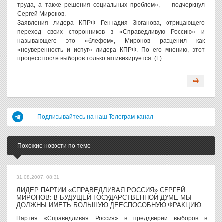
труда, а также решения социальных проблем», — подчеркнул
Сергей Миронов.
Заявления лидера КПРФ Геннадия Зюганова, отрицающего
переход своих сторонников в «Справедливую Россию» и
называющего это «блефом», Миронов расценил как
«неуверенность и испуг» лидера КПРФ. По его мнению, этот
процесс после выборов только активизируется. (L)
Подписывайтесь на наш Телеграм-канал
Похожие новости по теме
31.08.2007, 08:31
ЛИДЕР ПАРТИИ «СПРАВЕДЛИВАЯ РОССИЯ» СЕРГЕЙ
МИРОНОВ: В БУДУЩЕЙ ГОСУДАРСТВЕННОЙ ДУМЕ МЫ
ДОЛЖНЫ ИМЕТЬ БОЛЬШУЮ ДЕЕСПОСОБНУЮ ФРАКЦИЮ
Партия «Справедливая Россия» в преддверии выборов в