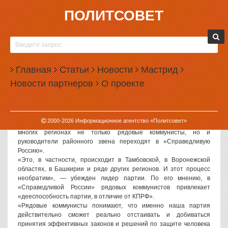
ПОЛИТСОВЕТ
07.08.2007, 13:12
ЛИДЕР ПАРТИИ «СПРАВЕДЛИВАЯ РОССИЯ»
СЕРГЕЙ МИРОНОВ: ПРОЦЕСС ПЕРЕХОДА В
Главная
«СПРАВЕДЛИВУЮ РОССИЮ» ЧЛЕНОВ КПРФ
Статьи
Новости
Мастрид
СТАЛ НЕОБРАТИМЫМ
Новости партнеров
О проекте
По словам лидера партии «Справедливая Россия» и
председателя Совета Федерации Сергея Миронова, процесс
перехода в его партию членов КПРФ стал необратимым.
2000-
2026
Информационное агентство «Политсовет»
В интервью «Интерфаксу» Сергей Миронов подтвердил, что во
многих регионах не только рядовые коммунисты, но и
руководители районного звена переходят в «Справедливую
Россию».
«Это, в частности, происходит в Тамбовской, в Воронежской
областях, в Башкирии и ряде других регионов. И этот процесс
необратим», — убежден лидер партии. По его мнению, в
«Справедливой России» рядовых коммунистов привлекает
«дееспособность партии, в отличие от КПРФ».
«Рядовые коммунисты понимают, что именно наша партия
действительно сможет реально отстаивать и добиваться
принятия эффективных законов и решений по защите человека