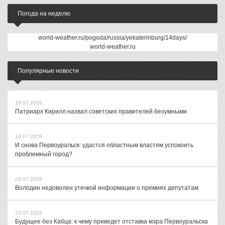
Погода на неделю
world-weather.ru/pogoda/russia/yekaterinburg/14days/
world-weather.ru
Популярные новости
16.07.2026
Патриарх Кирилл назвал советских правителей безумными
10.07.2026
И снова Первоуральск: удастся областным властям успокоить
проблемный город?
08.07.2026
Володин недоволен утечкой информации о премиях депутатам
23.07.2026
Будущее без Кабца: к чему приведет отставка мэра Первоуральска