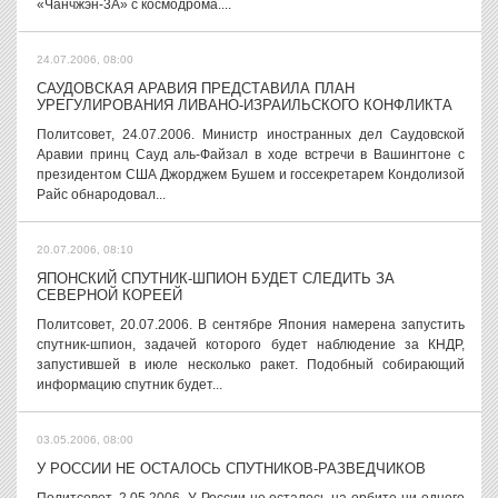
«Чанчжэн-3А» с космодрома....
24.07.2006, 08:00
САУДОВСКАЯ АРАВИЯ ПРЕДСТАВИЛА ПЛАН
УРЕГУЛИРОВАНИЯ ЛИВАНО-ИЗРАИЛЬСКОГО КОНФЛИКТА
Политсовет, 24.07.2006. Министр иностранных дел Саудовской
Аравии принц Сауд аль-Файзал в ходе встречи в Вашингтоне с
президентом США Джорджем Бушем и госсекретарем Кондолизой
Райс обнародовал...
20.07.2006, 08:10
ЯПОНСКИЙ СПУТНИК-ШПИОН БУДЕТ СЛЕДИТЬ ЗА
СЕВЕРНОЙ КОРЕЕЙ
Политсовет, 20.07.2006. В сентябре Япония намерена запустить
спутник-шпион, задачей которого будет наблюдение за КНДР,
запустившей в июле несколько ракет. Подобный собирающий
информацию спутник будет...
03.05.2006, 08:00
У РОССИИ НЕ ОСТАЛОСЬ СПУТНИКОВ-РАЗВЕДЧИКОВ