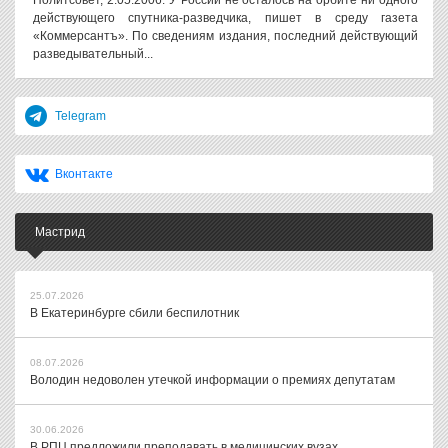
Политсовет, 2.05.2006. У России не осталось на орбите ни одного
действующего спутника-разведчика, пишет в среду газета
«Коммерсантъ». По сведениям издания, последний действующий
разведывательный...
Telegram
Вконтакте
Мастрид
25.07.2026
В Екатеринбурге сбили беспилотник
08.07.2026
Володин недоволен утечкой информации о премиях депутатам
30.06.2026
В РПЦ предложили преподавать в медицинских вузах