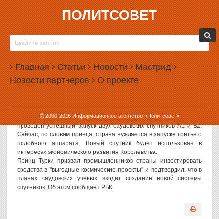
ПОЛИТСОВЕТ
26.08.2002, 13:18
РОССИЯ ЗАПУСТИТ АРАБСКИЙ СПУТНИК
Саудовская Аравия намерена запустить на околоземную орбиту
Главная
Статьи
Новости
Мастрид
с помощью российского ракетоносителя свой третий спутник. Как
Новости партнеров
О проекте
сообщает IRNA, запуск состоится в ноябре 2002 года с
космодрома Байконур.
Как отметил руководитель Королевского Института космических
исследований Саудовской Аравии принц Турки ибн Сауд ибн
2000-
2026
Информационное агентство «Политсовет»
Мухаммад, 26 сентября 2000 года с помощью России был
проведен успешный запуск двух саудовских спутников A1 и B2.
Сейчас, по словам принца, страна нуждается в запуске третьего
подобного аппарата. Новый спутник будет использован в
интересах экономического развития Королевства.
Принц Турки призвал промышленников страны инвестировать
средства в "выгодные космические проекты" и подтвердил, что в
планах саудовских ученых входит создание новой системы
спутников. Об этом сообщает РБК.